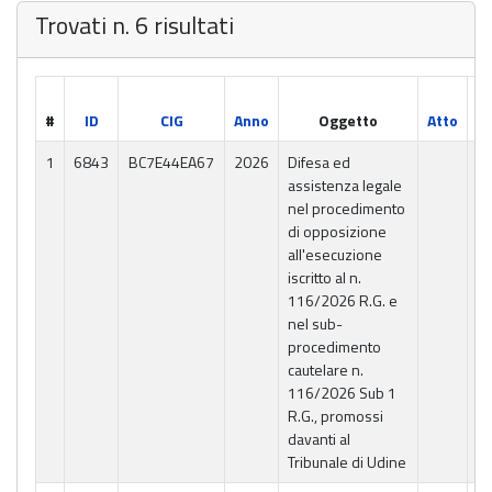
Trovati n. 6 risultati
#
ID
CIG
Anno
Oggetto
Atto
C
04
1
6843
BC7E44EA67
2026
Difesa ed
P
assistenza legale
NE
nel procedimento
SE
di opposizione
PU
all'esecuzione
iscritto al n.
116/2026 R.G. e
nel sub-
procedimento
cautelare n.
116/2026 Sub 1
R.G., promossi
davanti al
Tribunale di Udine