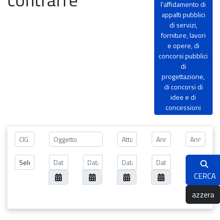
l’affidamento di
appalti pubblici
di servizi,
forniture, lavori
e opere, di
concorsi pubblici
di
progettazione,
di concorsi di
idee e di
concessioni
CERCA
azzera