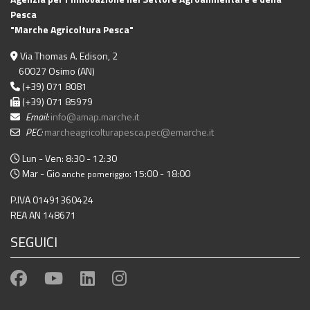
Pesca
"Marche Agricoltura Pesca"
Via Thomas A. Edison, 2
60027 Osimo (AN)
(+39) 071 8081
(+39) 071 85979
Email:
info@amap.marche.it
PEC:
marcheagricolturapesca.pec@emarche.it
Lun - Ven: 8:30 - 12:30
Mar - Gio
: 15:00 - 18:00
anche pomeriggio
P.IVA 01491360424
REA AN 148671
SEGUICI