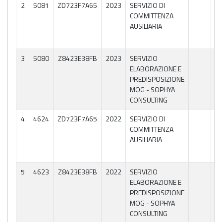
04
2
5081
ZD723F7A65
2023
SERVIZIO DI
P
COMMITTENZA
NE
AUSILIARIA
SE
PU
04
3
5080
Z8423E38FB
2023
SERVIZIO
P
ELABORAZIONE E
NE
PREDISPOSIZIONE
SE
MOG - SOPHYA
PU
CONSULTING
04
4
4624
ZD723F7A65
2022
SERVIZIO DI
P
COMMITTENZA
NE
AUSILIARIA
SE
PU
04
5
4623
Z8423E38FB
2022
SERVIZIO
P
ELABORAZIONE E
NE
PREDISPOSIZIONE
SE
MOG - SOPHYA
PU
CONSULTING