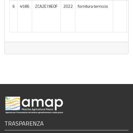
04
6
4586
ZCA2E7AE0F
2022
fornitura terriccio
P
NE
SE
PU
TRASPARENZA