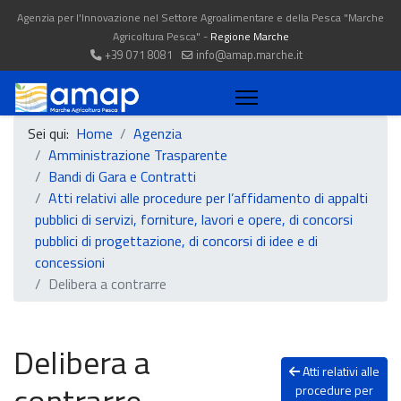
Agenzia per l'Innovazione nel Settore Agroalimentare e della Pesca "Marche
Agricoltura Pesca" -
Regione Marche
+39 071 8081
info@amap.marche.it
Sei qui:
Home
Agenzia
Amministrazione Trasparente
Bandi di Gara e Contratti
Atti relativi alle procedure per l’affidamento di appalti
pubblici di servizi, forniture, lavori e opere, di concorsi
pubblici di progettazione, di concorsi di idee e di
concessioni
Delibera a contrarre
Delibera a
Atti relativi alle
contrarre
procedure per