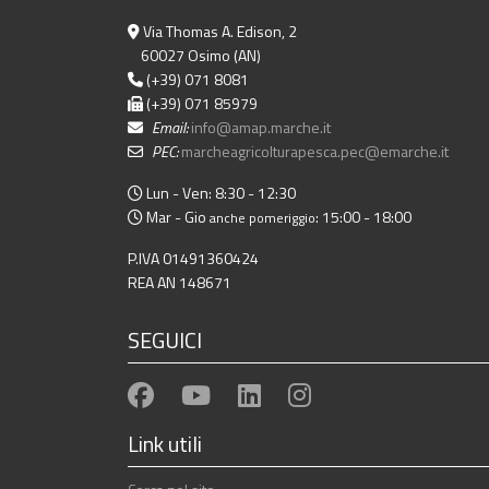
Via Thomas A. Edison, 2
60027 Osimo (AN)
(+39) 071 8081
(+39) 071 85979
Email:
info@amap.marche.it
PEC:
marcheagricolturapesca.pec@emarche.it
Lun - Ven: 8:30 - 12:30
Mar - Gio
: 15:00 - 18:00
anche pomeriggio
P.IVA 01491360424
REA AN 148671
SEGUICI
Link utili