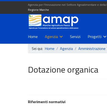
Agenzia per l'Innovazione nel Settore Agroalimentare e della
Regione Marche
Home
Agenzia
Servizi
Progetti
Sei qui:
Home
Agenzia
Amministrazione 
Contatti
Dotazione organica
Riferimenti normativi