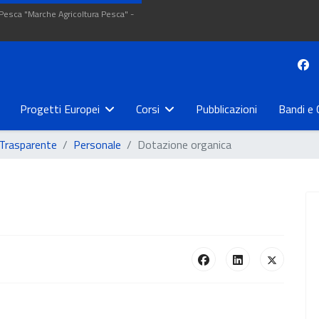
 Pesca "Marche Agricoltura Pesca" -
Progetti Europei
Corsi
Pubblicazioni
Bandi e 
Trasparente
Personale
Dotazione organica