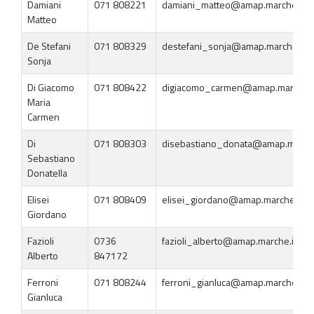
Damiani
071 808221
damiani_matteo@amap.marche.it
Matteo
De Stefani
071 808329
destefani_sonja@amap.marche.it
Sonja
Di Giacomo
071 808422
digiacomo_carmen@amap.marche.i
Maria
Carmen
Di
071 808303
disebastiano_donata@amap.marche
Sebastiano
Donatella
Elisei
071 808409
elisei_giordano@amap.marche.it
Giordano
Fazioli
0736
fazioli_alberto@amap.marche.it
Alberto
847172
Ferroni
071 808244
ferroni_gianluca@amap.marche.it
Gianluca