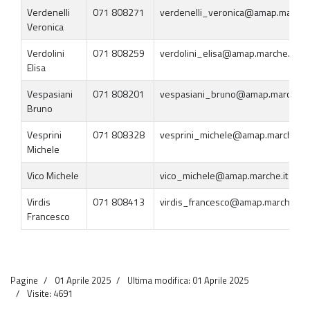
Verdenelli
071 808271
verdenelli_veronica@amap.marche.
Veronica
Verdolini
071 808259
verdolini_elisa@amap.marche.it
Elisa
Vespasiani
071 808201
vespasiani_bruno@amap.marche.it
Bruno
Vesprini
071 808328
vesprini_michele@amap.marche.it
Michele
Vico Michele
vico_michele@amap.marche.it
Virdis
071 808413
virdis_francesco@amap.marche.it
Francesco
Pagine
01 Aprile 2025
Ultima modifica: 01 Aprile 2025
Visite: 4691