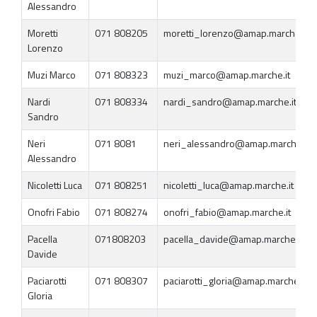
Alessandro
Moretti
071 808205
moretti_lorenzo@amap.marche.it
Lorenzo
Muzi Marco
071 808323
muzi_marco@amap.marche.it
Nardi
071 808334
nardi_sandro@amap.marche.it
Sandro
Neri
071 8081
neri_alessandro@amap.marche.it
Alessandro
Nicoletti Luca
071 808251
nicoletti_luca@amap.marche.it
Onofri Fabio
071 808274
onofri_fabio@amap.marche.it
Pacella
071808203
pacella_davide@amap.marche.it
Davide
Paciarotti
071 808307
paciarotti_gloria@amap.marche.it
Gloria