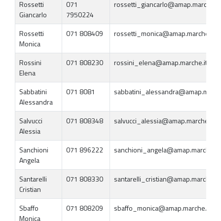
Rossetti
071
rossetti_giancarlo@amap.marche.it
Giancarlo
7950224
Rossetti
071 808409
rossetti_monica@amap.marche.it
Monica
Rossini
071 808230
rossini_elena@amap.marche.it
Elena
Sabbatini
071 8081
sabbatini_alessandra@amap.marche
Alessandra
Salvucci
071 808348
salvucci_alessia@amap.marche.it
Alessia
Sanchioni
071 896222
sanchioni_angela@amap.marche.it
Angela
Santarelli
071 808330
santarelli_cristian@amap.marche.it
Cristian
Sbaffo
071 808209
sbaffo_monica@amap.marche.it
Monica