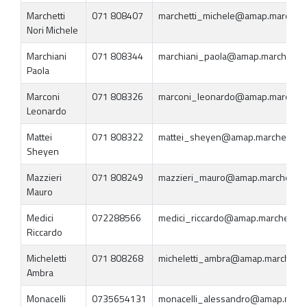
Marchetti
071 808407
marchetti_michele@amap.marche.it
Nori Michele
Marchiani
071 808344
marchiani_paola@amap.marche.it
Paola
Marconi
071 808326
marconi_leonardo@amap.marche.it
Leonardo
Mattei
071 808322
mattei_sheyen@amap.marche.it
Sheyen
Mazzieri
071 808249
mazzieri_mauro@amap.marche.it
Mauro
Medici
072288566
medici_riccardo@amap.marche.it
Riccardo
Micheletti
071 808268
micheletti_ambra@amap.marche.it
Ambra
Monacelli
0735654131
monacelli_alessandro@amap.march