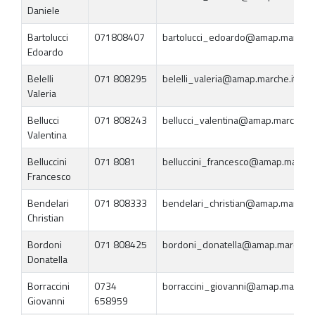
Daniele
Bartolucci
071808407
bartolucci_edoardo@amap.marche.i
Edoardo
Belelli
071 808295
belelli_valeria@amap.marche.it
Valeria
Bellucci
071 808243
bellucci_valentina@amap.marche.it
Valentina
Belluccini
071 8081
belluccini_francesco@amap.marche.
Francesco
Bendelari
071 808333
bendelari_christian@amap.marche.i
Christian
Bordoni
071 808425
bordoni_donatella@amap.marche.i
Donatella
Borraccini
0734
borraccini_giovanni@amap.marche.
Giovanni
658959