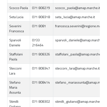
Scocco Paola
071 808279
scocco_paola@amap.marche.it
Seta Lucia
071 808318
seta_lucia@amap.marche.it
Severini
071 8081
francesca.severini@regione.marche.
Francesca
Sparvoli
0733
sparvoli_daniele@amap.marche.it
Daniele
216464
Staffolani
071 808326
staffolani_paola@amap.marche.it
Paola
Stecconi
071 808347
stecconi_lara@amap.marche.it
Lara
Stefano
071 808414
stefano_mariassunta@amap.marche
Maria
Assunta
Stimilli
071 808302
stimilli_giuliano@amap.marche.it
Giuliano