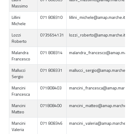
Massimo
Lillini
071 808310
lillini_michele@amap.marche.it
Michele
Lozzi
0735654131
lozzi_roberto@amap.marche.it
Roberto
Malandra
071 808314
malandra_francesco@amap.marche.
Francesco
Mallucci
071 808331
mallucci_sergio@amap.marche.it
Sergio
Mancini
071808403
mancini_francesca@amap.marche.i
Francesca
Mancini
071808400
mancini_matteo@amap.marche.it
Matteo
Mancini
071 808346
mancini_valeria@amap.marche.it
Valeria