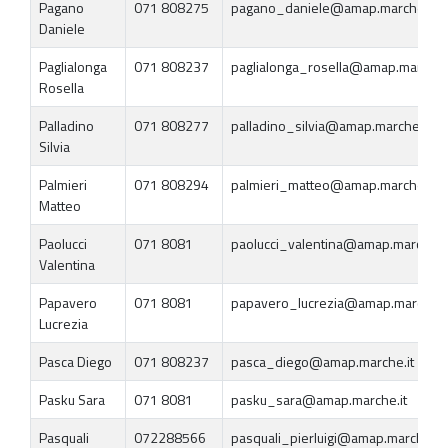
Pagano
071 808275
pagano_daniele@amap.marche.it
Daniele
Paglialonga
071 808237
paglialonga_rosella@amap.marche.i
Rosella
Palladino
071 808277
palladino_silvia@amap.marche.it
Silvia
Palmieri
071 808294
palmieri_matteo@amap.marche.it
Matteo
Paolucci
071 8081
paolucci_valentina@amap.marche.it
Valentina
Papavero
071 8081
papavero_lucrezia@amap.marche.i
Lucrezia
Pasca Diego
071 808237
pasca_diego@amap.marche.it
Pasku Sara
071 8081
pasku_sara@amap.marche.it
Pasquali
072288566
pasquali_pierluigi@amap.marche.it