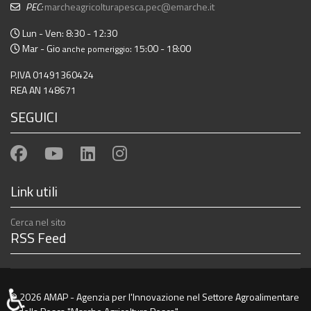
PEC:
marcheagricolturapesca.pec@emarche.it
Lun - Ven: 8:30 - 12:30
Mar - Gio
: 15:00 - 18:00
anche pomeriggio
P.IVA 01491360424
REA AN 148671
SEGUICI
Link utili
Cerca nel sito
RSS Feed
♿
© 2026 AMAP - Agenzia per l'Innovazione nel Settore Agroalimentare