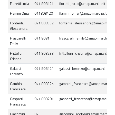
Fioretti Lucia
071 808421
fioretti_lucia@amap.marche.it
Flamini Omar
071808420
flamini_omar@amap.marche.it
Fontenla
071 808332
fontenla_alessandra@amap.marche
Alessandra
Frascarelli
071 8081
frascarelli_emily@amap.marche.it
Emily
Frittelloni
071 808293
frittelloni_cristina@amap.marche.it
Cristina
Galassi
071 808424
galassi_lorenzo@amap.marche.it
Lorenzo
Gambini
071 808325
gambini_francesca@amap.marche.i
Francesca
Gasparri
071 808201
gasparri_francesca@amap.marche.i
Francesca
Giacomini
0733
giacomini_andrea@amap.marche.it