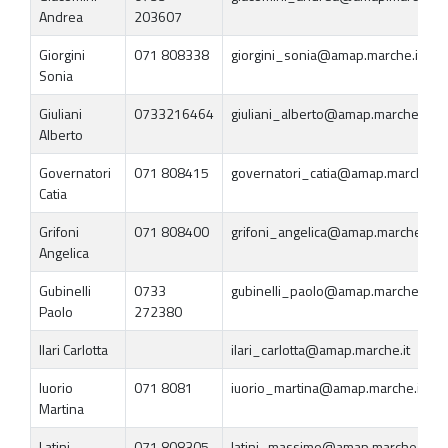
Andrea
203607
Giorgini
071 808338
giorgini_sonia@amap.marche.it
Sonia
Giuliani
0733216464
giuliani_alberto@amap.marche.it
Alberto
Governatori
071 808415
governatori_catia@amap.marche.it
Catia
Grifoni
071 808400
grifoni_angelica@amap.marche.it
Angelica
Gubinelli
0733
gubinelli_paolo@amap.marche.it
Paolo
272380
Ilari Carlotta
ilari_carlotta@amap.marche.it
Iuorio
071 8081
iuorio_martina@amap.marche.it
Martina
Latini
071 808305
latini_massimo@amap.marche.it