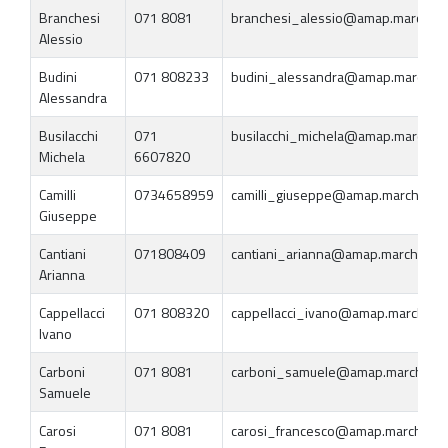
Branchesi
071 8081
branchesi_alessio@amap.marche.it
Alessio
Budini
071 808233
budini_alessandra@amap.marche.i
Alessandra
Busilacchi
071
busilacchi_michela@amap.marche.i
Michela
6607820
Camilli
0734658959
camilli_giuseppe@amap.marche.it
Giuseppe
Cantiani
071808409
cantiani_arianna@amap.marche.it
Arianna
Cappellacci
071 808320
cappellacci_ivano@amap.marche.it
Ivano
Carboni
071 8081
carboni_samuele@amap.marche.it
Samuele
Carosi
071 8081
carosi_francesco@amap.marche.it