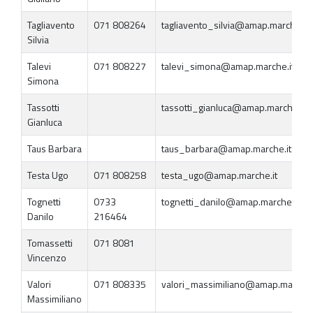
Tagliavento
071 808264
tagliavento_silvia@amap.marche.it
Silvia
Talevi
071 808227
talevi_simona@amap.marche.it
Simona
Tassotti
tassotti_gianluca@amap.marche.it
Gianluca
Taus Barbara
taus_barbara@amap.marche.it
Testa Ugo
071 808258
testa_ugo@amap.marche.it
Tognetti
0733
tognetti_danilo@amap.marche.it
Danilo
216464
Tomassetti
071 8081
Vincenzo
Valori
071 808335
valori_massimiliano@amap.marche.
Massimiliano