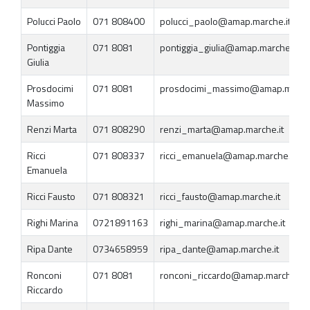
Polucci Paolo
071 808400
polucci_paolo@amap.marche.it
Pontiggia
071 8081
pontiggia_giulia@amap.marche.it
Giulia
Prosdocimi
071 8081
prosdocimi_massimo@amap.marche
Massimo
Renzi Marta
071 808290
renzi_marta@amap.marche.it
Ricci
071 808337
ricci_emanuela@amap.marche.it
Emanuela
Ricci Fausto
071 808321
ricci_fausto@amap.marche.it
Righi Marina
0721891163
righi_marina@amap.marche.it
Ripa Dante
0734658959
ripa_dante@amap.marche.it
Ronconi
071 8081
ronconi_riccardo@amap.marche.it
Riccardo