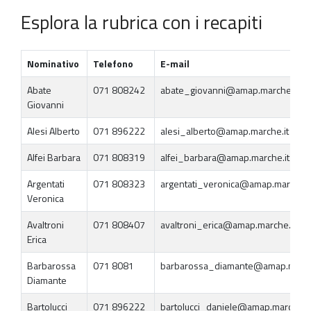
Esplora la rubrica con i recapiti
Nominativo
Telefono
E-mail
Abate
071 808242
abate_giovanni@amap.marche.it
Giovanni
Alesi Alberto
071 896222
alesi_alberto@amap.marche.it
Alfei Barbara
071 808319
alfei_barbara@amap.marche.it
Argentati
071 808323
argentati_veronica@amap.marche.i
Veronica
Avaltroni
071 808407
avaltroni_erica@amap.marche.it
Erica
Barbarossa
071 8081
barbarossa_diamante@amap.march
Diamante
Bartolucci
071 896222
bartolucci_daniele@amap.marche.it