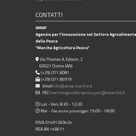
CONTATTI
AMAP
Agenzia per l'Innovazione nel Settore Agroalimenta
della Pesca
"Marche Agricoltura Pesca"
Via Thomas A. Edison, 2
60027 Osimo (AN)
(+39) 071 8081
(+39) 071 85979
Email:
info@amap.marche.it
PEC:
marcheagricolturapesca.pec@emarche.it
Lun - Ven: 8:30 - 12:30
Mar - Gio
: 15:00 - 18:00
anche pomeriggio
P.IVA 01491360424
REA AN 148671