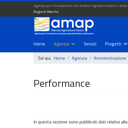
Agenzia per l'Innovazione nel Settore Agroalimentare e della
Regione Marche
Home
Agenzia
Servizi
Progetti
Sei qui:
Home
Agenzia
Amministrazione 
Contatti
Performance
In questa sezione sono pubblicati dati relativi a