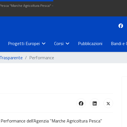
 Pesca "Marche Agricoltura Pesca" -
Progetti Europei
Corsi
Pubblicazioni
Bandi e 
Trasparente
Performance
lla Performance dell'Agenzia "Marche Agricoltura Pesca"