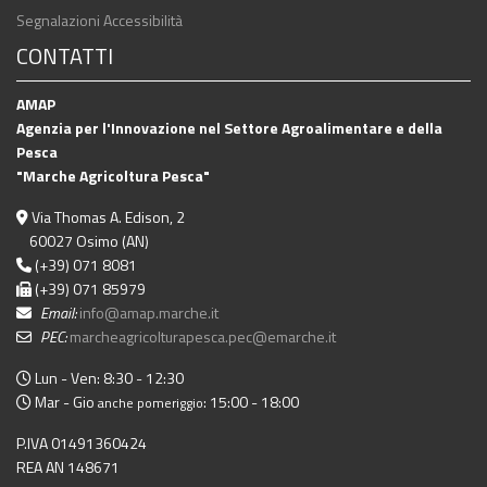
Segnalazioni Accessibilità
CONTATTI
AMAP
Agenzia per l'Innovazione nel Settore Agroalimentare e della
Pesca
"Marche Agricoltura Pesca"
Via Thomas A. Edison, 2
60027 Osimo (AN)
(+39) 071 8081
(+39) 071 85979
Email:
info@amap.marche.it
PEC:
marcheagricolturapesca.pec@emarche.it
Lun - Ven: 8:30 - 12:30
Mar - Gio
: 15:00 - 18:00
anche pomeriggio
P.IVA 01491360424
REA AN 148671