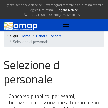
Agenzia per l'Innovazione nel Settore Agroalimentare e della Pesca "Marche
Agricoltura Pesca" -
Regione Marche
+39 071 8081
info@amap.marche.it
Sei qui:
Home
Bandi e Concorsi
Selezione di personale
Selezione di
personale
Concorso pubblico, per esami,
finalizzato all’assunzione a tempo pieno