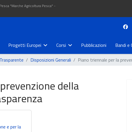
 Pesca "Marche Agricoltura Pesca" -
Progetti Europei
Corsi
Pubblicazioni
Bandi e 
Trasparente
Disposizioni Generali
Piano triennale per la preve
 prevenzione della
rasparenza
one e per la