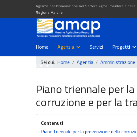
Agenzia per l'Innovazione nel Settore Agroalimentare e della
Regione Marche
Home
Agenzia
Servizi
Progetti
Sei qui:
Home
Agenzia
Amministrazione 
Contatti
Piano triennale per la
corruzione e per la t
Piano triennale per la prevenzione della corruzi