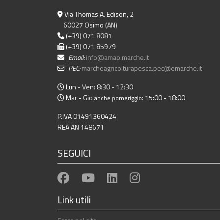
Via Thomas A. Edison, 2
60027 Osimo (AN)
(+39) 071 8081
(+39) 071 85979
Email:
info@amap.marche.it
PEC:
marcheagricolturapesca.pec@emarche.it
Lun - Ven: 8:30 - 12:30
Mar - Gio
: 15:00 - 18:00
anche pomeriggio
P.IVA 01491360424
REA AN 148671
SEGUICI
Link utili