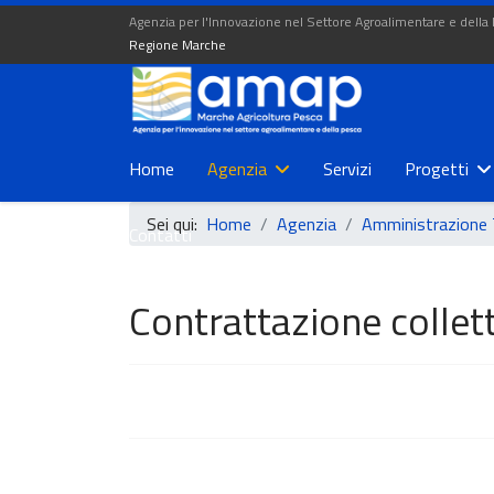
Agenzia per l'Innovazione nel Settore Agroalimentare e della
Regione Marche
Home
Agenzia
Servizi
Progetti
Sei qui:
Home
Agenzia
Amministrazione 
Contatti
Contrattazione collet