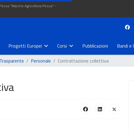
 Pesca "Marche Agricoltura Pesca" -
Progetti Europei
Corsi
Pubblicazioni
Bandi e 
Trasparente
Personale
Contrattazione collettiva
tiva