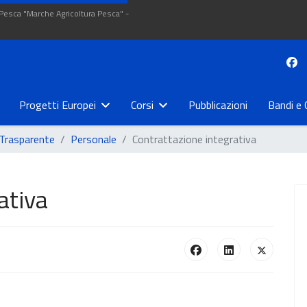
 Pesca "Marche Agricoltura Pesca" -
Progetti Europei
Corsi
Pubblicazioni
Bandi e 
Trasparente
Personale
Contrattazione integrativa
ativa