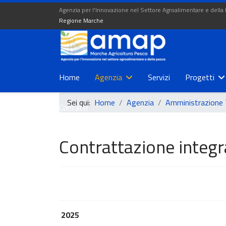
Agenzia per l'Innovazione nel Settore Agroalimentare e della
Regione Marche
Home
Agenzia
Servizi
Progetti
Sei qui:
Home
Agenzia
Amministrazione 
Contatti
Contrattazione integr
2025