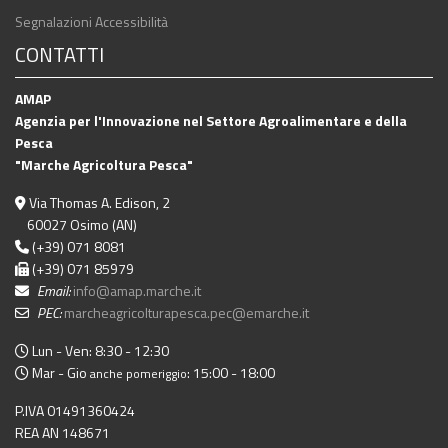
Segnalazioni Accessibilità
CONTATTI
AMAP
Agenzia per l'Innovazione nel Settore Agroalimentare e della
Pesca
"Marche Agricoltura Pesca"
Via Thomas A. Edison, 2
60027 Osimo (AN)
(+39) 071 8081
(+39) 071 85979
Email:
info@amap.marche.it
PEC:
marcheagricolturapesca.pec@emarche.it
Lun - Ven: 8:30 - 12:30
Mar - Gio
: 15:00 - 18:00
anche pomeriggio
P.IVA 01491360424
REA AN 148671