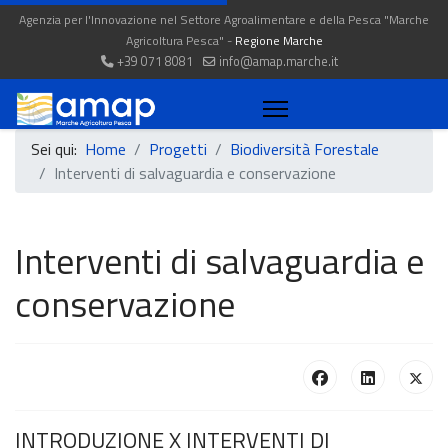
Agenzia per l'Innovazione nel Settore Agroalimentare e della Pesca "Marche
Agricoltura Pesca" -
Regione Marche
+39 071 8081
info@amap.marche.it
Sei qui:
Home
Progetti
Biodiversità Forestale
Interventi di salvaguardia e conservazione
Interventi di salvaguardia e
conservazione
INTRODUZIONE X INTERVENTI DI