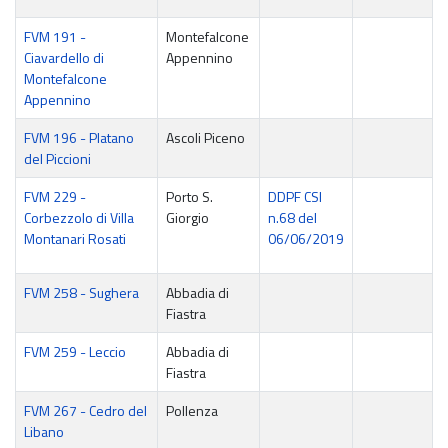
FVM 191 -
Montefalcone
Ciavardello di
Appennino
Montefalcone
Appennino
FVM 196 - Platano
Ascoli Piceno
del Piccioni
FVM 229 -
Porto S.
DDPF CSI
Corbezzolo di Villa
Giorgio
n.68 del
Montanari Rosati
06/06/2019
FVM 258 - Sughera
Abbadia di
Fiastra
FVM 259 - Leccio
Abbadia di
Fiastra
FVM 267 - Cedro del
Pollenza
Libano