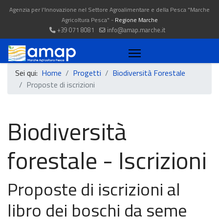
Agenzia per l'Innovazione nel Settore Agroalimentare e della Pesca "Marche
Agricoltura Pesca" -
Regione Marche
+39 071 8081
info@amap.marche.it
Sei qui:
Home
Progetti
Biodiversità Forestale
Proposte di iscrizioni
Biodiversità
forestale - Iscrizioni
Proposte di iscrizioni al
libro dei boschi da seme