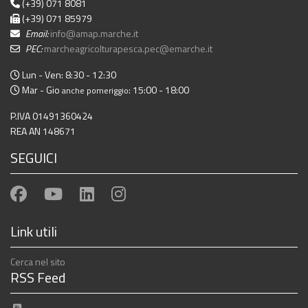
(+39) 071 8081
(+39) 071 85979
Email:
info@amap.marche.it
PEC:
marcheagricolturapesca.pec@emarche.it
Lun - Ven: 8:30 - 12:30
Mar - Gio
: 15:00 - 18:00
anche pomeriggio
P.IVA 01491360424
REA AN 148671
SEGUICI
Link utili
Cerca nel sito
RSS Feed
notizie ed eventi