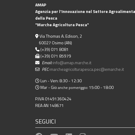
AMAP
Agenzia per l'Innovazione nel Settore Agroalimenta
della Pesca
"Marche Agricoltura Pesca"
Via Thomas A. Edison, 2
60027 Osimo (AN)
(+39) 071 8081
(+39) 071 85979
Email:
info@amap.marche.it
PEC:
marcheagricolturapesca.pec@emarche.it
Lun - Ven: 8:30 - 12:30
Mar - Gio
: 15:00 - 18:00
anche pomeriggio
P.IVA 01491360424
REA AN 148671
SEGUICI