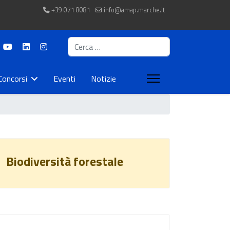
+39 071 8081
info@amap.marche.it
Cerca
Concorsi
Eventi
Notizie
Biodiversità forestale