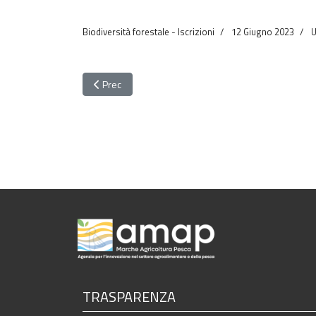
Biodiversità forestale - Iscrizioni
12 Giugno 2023
U
Articolo precedente: FVM 320 - Frassini ed Aceri di 
Prec
TRASPARENZA