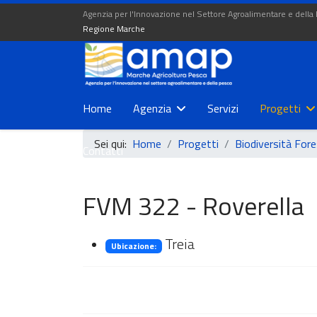
Agenzia per l'Innovazione nel Settore Agroalimentare e della
Regione Marche
Home
Agenzia
Servizi
Progetti
Sei qui:
Home
Progetti
Biodiversità Fore
Contatti
FVM 322 - Roverella
Treia
Ubicazione: