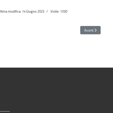
ltima modifica: 14 Giugno 2023
Visite: 1350
Montecavallo
Articolo successivo
Avanti