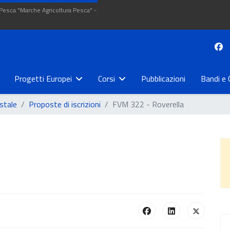
 Pesca "Marche Agricoltura Pesca" -
Progetti Europei
Corsi
Pubblicazioni
Bandi e 
stale
Proposte di iscrizioni
FVM 322 - Roverella