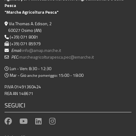
Pesca
"Marche Agricoltura Pesca"
Via Thomas A. Edison, 2
60027 Osimo (AN)
(+39) 071 8081
(+39) 071 85979
Email:
info@amap.marche.it
PEC:
marcheagricolturapesca.pec@emarche.it
Lun - Ven: 8:30 - 12:30
Mar - Gio
: 15:00 - 18:00
anche pomeriggio
P.IVA 01491360424
REA AN 148671
SEGUICI