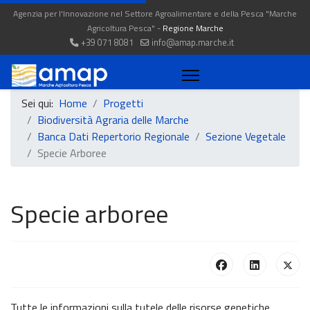
Agenzia per l'Innovazione nel Settore Agroalimentare e della Pesca "Marche
Agricoltura Pesca" -
Regione Marche
+39 071 8081
info@amap.marche.it
Sei qui:
Home
Progetti
Biodiversità Agraria delle Marche
Banca Dati Repertorio Regionale
Sezione Vegetale
Specie Arboree
Specie arboree
Tutte le informazioni sulla tutele delle risorse genetiche