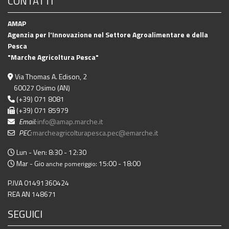
CONTATTI
AMAP
Agenzia per l'Innovazione nel Settore Agroalimentare e della
Pesca
"Marche Agricoltura Pesca"
Via Thomas A. Edison, 2
60027 Osimo (AN)
(+39) 071 8081
(+39) 071 85979
Email:
info@amap.marche.it
PEC:
marcheagricolturapesca.pec@emarche.it
Lun - Ven: 8:30 - 12:30
Mar - Gio
: 15:00 - 18:00
anche pomeriggio
P.IVA 01491360424
REA AN 148671
SEGUICI