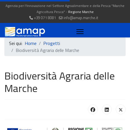
Agenzia per l'Innovazione nel Settore Agroalimentare e della Pesca "Marche
Agricoltura Pesca" -
Regione Marche
+39 071 8081
info@amap.marche.it
Sei qui:
Home
Progetti
Biodiversità Agraria delle Marche
Biodiversità Agraria delle
Marche