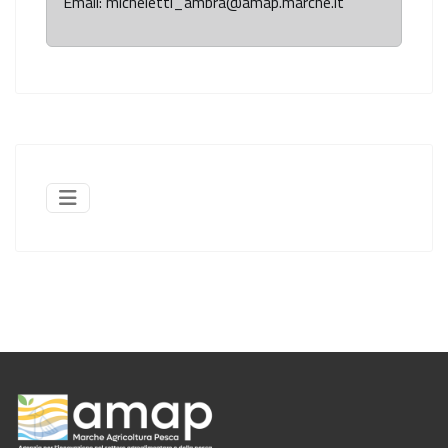
Email: micheletti_ambra@amap.marche.it