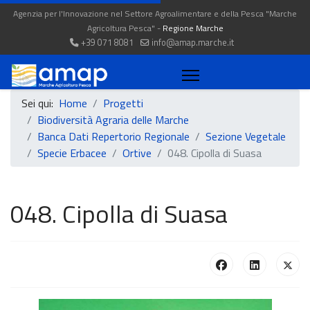
Agenzia per l'Innovazione nel Settore Agroalimentare e della Pesca "Marche
Agricoltura Pesca" -
Regione Marche
+39 071 8081
info@amap.marche.it
Sei qui:
Home
Progetti
Biodiversità Agraria delle Marche
Banca Dati Repertorio Regionale
Sezione Vegetale
Specie Erbacee
Ortive
048. Cipolla di Suasa
048. Cipolla di Suasa