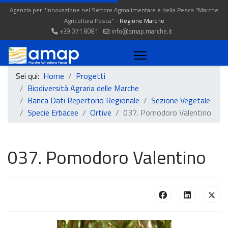
Agenzia per l'Innovazione nel Settore Agroalimentare e della Pesca "Marche
Agricoltura Pesca" -
Regione Marche
+39 071 8081
info@amap.marche.it
Sei qui:
Home
Progetti
Biodiversità Agraria delle Marche
Banca Dati Repertorio Regionale
Sezione Vegetale
Specie Erbacee
Ortive
037. Pomodoro Valentino
037. Pomodoro Valentino