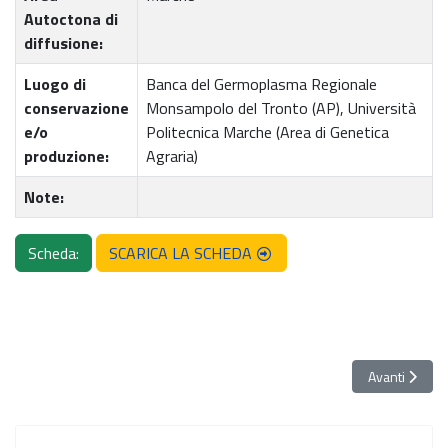
Autoctona di
diffusione:
Luogo di
Banca del Germoplasma Regionale
conservazione
Monsampolo del Tronto (AP), Università
e/o
Politecnica Marche (Area di Genetica
produzione:
Agraria)
Note:
Scheda:
SCARICA LA SCHEDA
Articolo succ
Avanti