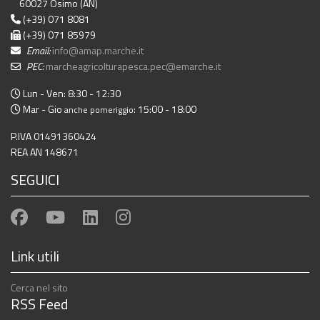
60027 Osimo (AN)
(+39) 071 8081
(+39) 071 85979
Email:
info@amap.marche.it
PEC:
marcheagricolturapesca.pec@emarche.it
Lun - Ven: 8:30 - 12:30
Mar - Gio
: 15:00 - 18:00
anche pomeriggio
P.IVA 01491360424
REA AN 148671
SEGUICI
Link utili
Cerca nel sito
RSS Feed