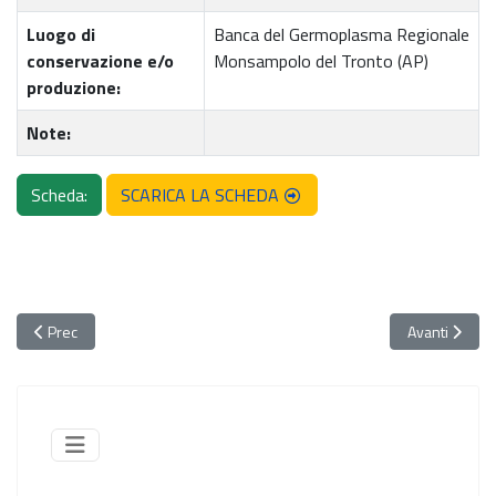
Luogo di
Banca del Germoplasma Regionale
conservazione e/o
Monsampolo del Tronto (AP)
produzione:
Note:
Scheda:
SCARICA LA SCHEDA
Articolo precedente: 069. Taccola - accessione del Menocchia
Articolo succ
Prec
Avanti