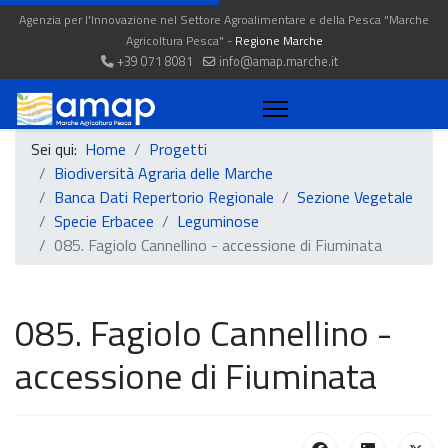
Agenzia per l'Innovazione nel Settore Agroalimentare e della Pesca "Marche
Agricoltura Pesca" -
Regione Marche
+39 071 8081
info@amap.marche.it
Sei qui:
Home
Progetti
Biodiversità Agraria delle Marche
Banca Dati Repertorio Regionale
Sezione Vegetale
Specie Erbacee
Leguminose
085. Fagiolo Cannellino - accessione di Fiuminata
085. Fagiolo Cannellino -
accessione di Fiuminata