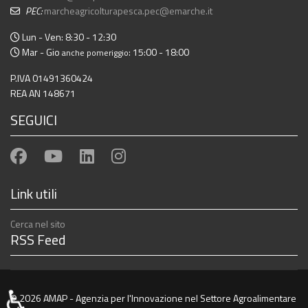
PEC:
marcheagricolturapesca.pec@emarche.it
Lun - Ven: 8:30 - 12:30
Mar - Gio
: 15:00 - 18:00
anche pomeriggio
P.IVA 01491360424
REA AN 148671
SEGUICI
Link utili
Cerca nel sito
RSS Feed
♿
© 2026 AMAP - Agenzia per l'Innovazione nel Settore Agroalimentare