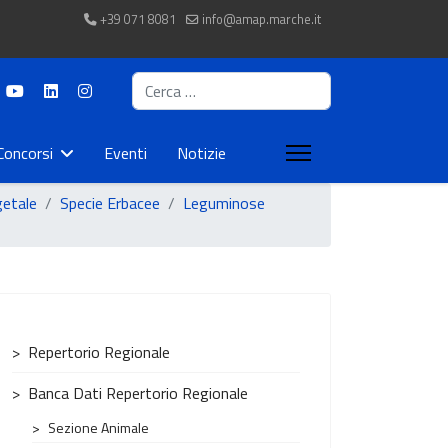
+39 071 8081
info@amap.marche.it
Cerca
Concorsi
Eventi
Notizie
getale
Specie Erbacee
Leguminose
Repertorio Regionale
Banca Dati Repertorio Regionale
Sezione Animale