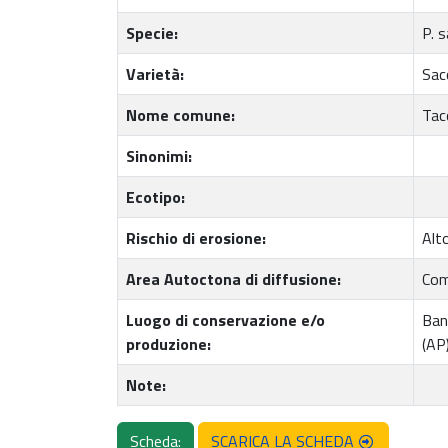
Specie:
P. 
Varietà:
Sac
Nome comune:
Tac
Sinonimi:
Ecotipo:
Rischio di erosione:
Alt
Area Autoctona di diffusione:
Com
Luogo di conservazione e/o
Ban
produzione:
(AP
Note:
Scheda:
SCARICA LA SCHEDA