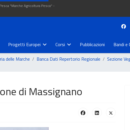
 Pesca "Marche Agricoltura Pesca" -
Progetti Europei
Corsi
Pubblicazioni
Bandi e 
ria delle Marche
Banca Dati Repertorio Regionale
Sezione Ve
sione di Massignano