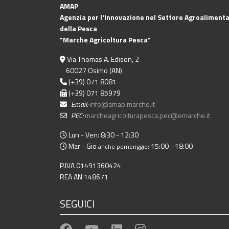
AMAP
Agenzia per l'Innovazione nel Settore Agroalimenta
della Pesca
"Marche Agricoltura Pesca"
Via Thomas A. Edison, 2
60027 Osimo (AN)
(+39) 071 8081
(+39) 071 85979
Email:
info@amap.marche.it
PEC:
marcheagricolturapesca.pec@emarche.it
Lun - Ven: 8:30 - 12:30
Mar - Gio
: 15:00 - 18:00
anche pomeriggio
P.IVA 01491360424
REA AN 148671
SEGUICI