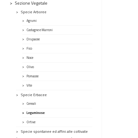
Sezione Vegetale
Specie Arboree
Agrumi
Castagne e Marroni
Drupacee
Fico
Noce
Olivo
Pomacee
Vite
Specie Erbacee
Cereali
Leguminose
Ortive
Specie spontanee ed affini alle coltivate