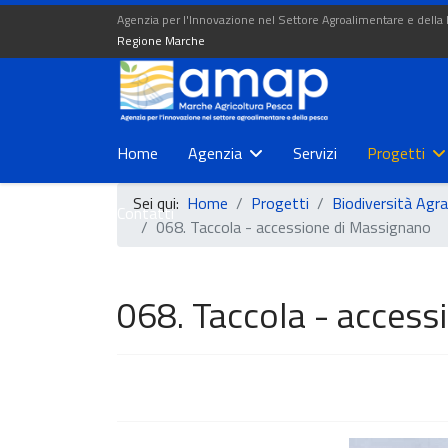
Agenzia per l'Innovazione nel Settore Agroalimentare e della
Regione Marche
Home
Agenzia
Servizi
Progetti
Sei qui:
Home
Progetti
Biodiversità Agra
Contatti
068. Taccola - accessione di Massignano
068. Taccola - acces