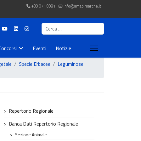
+39 071 8081
info@amap.marche.it
Cerca
Concorsi
Eventi
Notizie
getale
Specie Erbacee
Leguminose
Repertorio Regionale
Banca Dati Repertorio Regionale
Sezione Animale