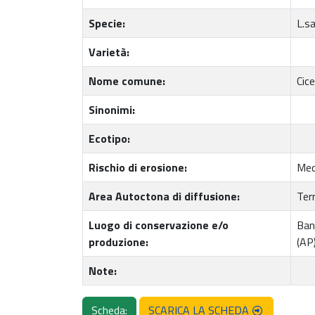
Specie:
L.s
Varietà:
Nome comune:
Cice
Sinonimi:
Ecotipo:
Rischio di erosione:
Med
Area Autoctona di diffusione:
Terr
Luogo di conservazione e/o
Ban
produzione:
(AP
Note:
Scheda:
SCARICA LA SCHEDA