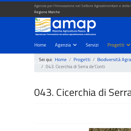
Agenzia per l'Innovazione nel Settore Agroalimentare e della
Regione Marche
Home
Agenzia
Servizi
Progetti
Sei qui:
Home
Progetti
Biodiversità Agra
Contatti
043. Cicerchia di Serra de’Conti
043. Cicerchia di Serr