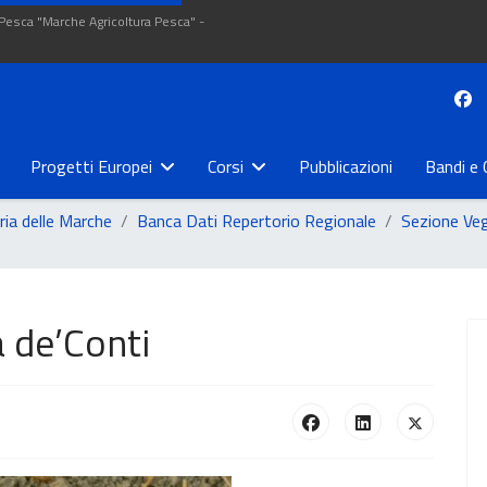
 Pesca "Marche Agricoltura Pesca" -
Progetti Europei
Corsi
Pubblicazioni
Bandi e 
ria delle Marche
Banca Dati Repertorio Regionale
Sezione Ve
a de’Conti