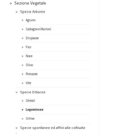
Sezione Vegetale
Specie Arboree
Agrumi
Castagne e Marroni
Drupacee
Fico
Noce
Olivo
Pomacee
Vite
Specie Erbacee
Cereali
Leguminose
Ortive
Specie spontanee ed affini alle coltivate