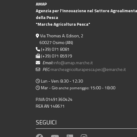
AMAP
Agenzia per l'Innovazione nel Settore Agroalimenta
della Pesca
"Marche Agricoltura Pesca"
Via Thomas A. Edison, 2
60027 Osimo (AN)
(+39) 071 8081
(+39) 071 85979
Email:
info@amap.marche.it
PEC:
marcheagricolturapesca.pec@emarche.it
Lun - Ven: 8:30 - 12:30
Mar - Gio
: 15:00 - 18:00
anche pomeriggio
P.IVA 01491360424
REA AN 148671
SEGUICI