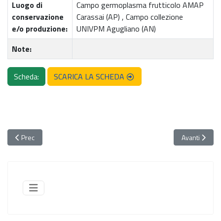
Luogo di
Campo germoplasma frutticolo AMAP
conservazione
Carassai (AP) , Campo collezione
e/o produzione:
UNIVPM Agugliano (AN)
Note:
Scheda:
SCARICA LA SCHEDA
Articolo precedente: 077. Mela agostana
Articolo succ
Prec
Avanti