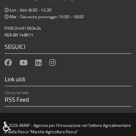
Lun - Ven: 8:30 - 12:30
Mar - Gio
: 15:00 - 18:00
anche pomeriggio
P.IVA 01491360424
REA AN 148671
SEGUICI
Link utili
Cerca nel sito
RSS Feed
♿
© 2026 AMAP - Agenzia per l'Innovazione nel Settore Agroalimentare
e della Pesca "Marche Agricoltura Pesca"