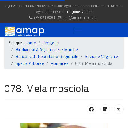
Agenzia per l'Innovazione nel Settore Agroalimentare e della Pesca "Marche
Agricoltura Pesca" -
Regione Marche
+39 071 8081
info@amap.marche.it
Sei qui:
Home
Progetti
Biodiversità Agraria delle Marche
Banca Dati Repertorio Regionale
Sezione Vegetale
Specie Arboree
Pomacee
078. Mela mosciola
078. Mela mosciola