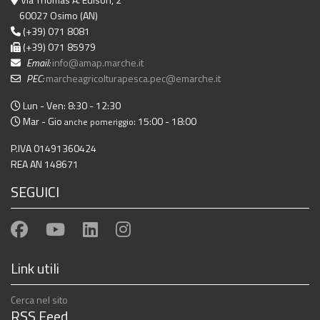
60027 Osimo (AN)
(+39) 071 8081
(+39) 071 85979
Email:
info@amap.marche.it
PEC:
marcheagricolturapesca.pec@emarche.it
Lun - Ven: 8:30 - 12:30
Mar - Gio
: 15:00 - 18:00
anche pomeriggio
P.IVA 01491360424
REA AN 148671
SEGUICI
Link utili
Cerca nel sito
RSS Feed