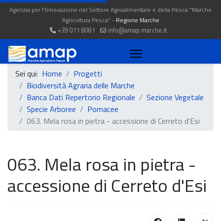
Agenzia per l'Innovazione nel Settore Agroalimentare e della Pesca "Marche
Agricoltura Pesca" -
Regione Marche
+39 071 8081
info@amap.marche.it
Sei qui:
Home
Progetti
Biodiversità Agraria delle Marche
Banca Dati Repertorio Regionale
Sezione Vegetale
Specie Arboree
Pomacee
063. Mela rosa in pietra - accessione di Cerreto d'Esi
063. Mela rosa in pietra -
accessione di Cerreto d'Esi