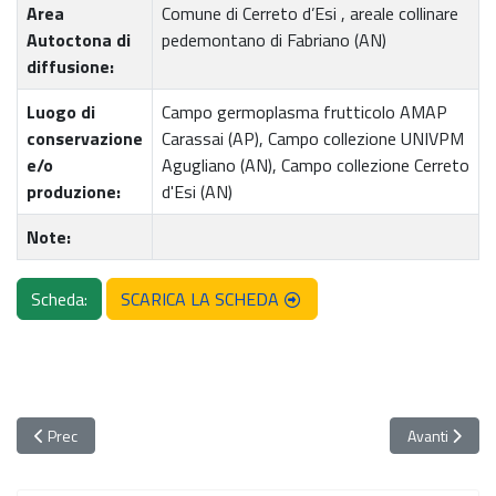
Area
Comune di Cerreto d’Esi , areale collinare
Autoctona di
pedemontano di Fabriano (AN)
diffusione:
Luogo di
Campo germoplasma frutticolo AMAP
conservazione
Carassai (AP), Campo collezione UNIVPM
e/o
Agugliano (AN), Campo collezione Cerreto
produzione:
d'Esi (AN)
Note:
Scheda:
SCARICA LA SCHEDA
Articolo precedente: 054. Mela del Papa
Articolo succ
Prec
Avanti