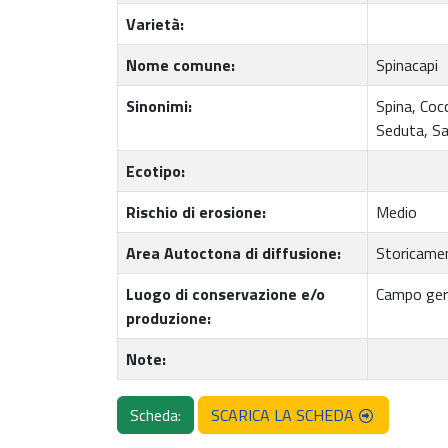
Varietà:
Nome comune:
Spinacapi
Sinonimi:
Spina, Coc
Seduta, S
Ecotipo:
Rischio di erosione:
Medio
Area Autoctona di diffusione:
Storicament
Luogo di conservazione e/o
Campo ger
produzione:
Note:
Scheda:
SCARICA LA SCHEDA