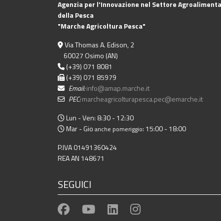
Agenzia per l'Innovazione nel Settore Agroalimenta
della Pesca
"Marche Agricoltura Pesca"
Via Thomas A. Edison, 2
60027 Osimo (AN)
(+39) 071 8081
(+39) 071 85979
Email:
info@amap.marche.it
PEC:
marcheagricolturapesca.pec@emarche.it
Lun - Ven: 8:30 - 12:30
Mar - Gio
: 15:00 - 18:00
anche pomeriggio
P.IVA 01491360424
REA AN 148671
SEGUICI