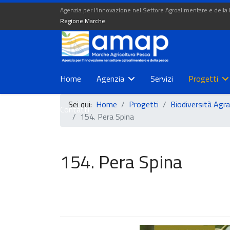
Agenzia per l'Innovazione nel Settore Agroalimentare e della
Regione Marche
Home
Agenzia
Servizi
Progetti
Sei qui:
Home
Progetti
Biodiversità Agra
Contatti
154. Pera Spina
154. Pera Spina