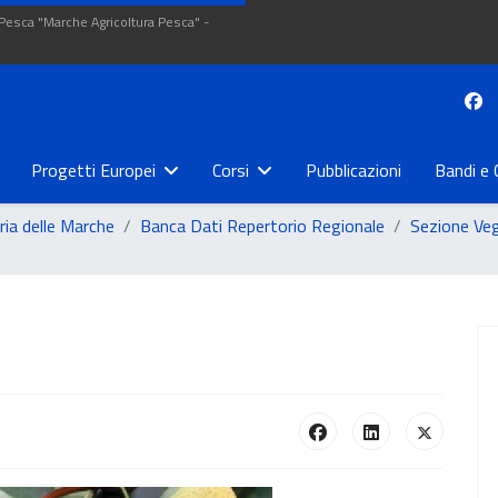
 Pesca "Marche Agricoltura Pesca" -
Progetti Europei
Corsi
Pubblicazioni
Bandi e 
ria delle Marche
Banca Dati Repertorio Regionale
Sezione Ve