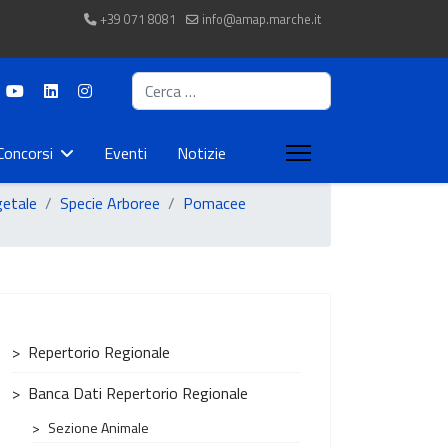
+39 071 8081
info@amap.marche.it
Cerca
Concorsi
Eventi
Notizie
getale
Specie Arboree
Pomacee
Repertorio Regionale
Banca Dati Repertorio Regionale
Sezione Animale