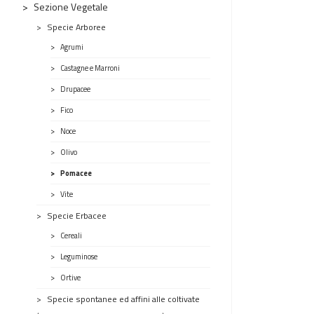
Sezione Vegetale
Specie Arboree
Agrumi
Castagne e Marroni
Drupacee
Fico
Noce
Olivo
Pomacee
Vite
Specie Erbacee
Cereali
Leguminose
Ortive
Specie spontanee ed affini alle coltivate