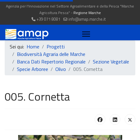
Agenzia per l'Innovazione nel Settore Agroalimentare e della Pesca "Marche
Agricoltura Pesca" -
Regione Marche
+39 071 8081
info@amap.marche.it
Sei qui:
Home
Progetti
Biodiversità Agraria delle Marche
Banca Dati Repertorio Regionale
Sezione Vegetale
Specie Arboree
Olivo
005. Cornetta
005. Cornetta