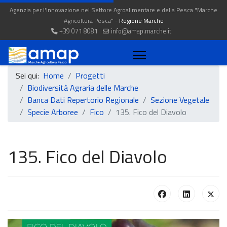
Agenzia per l'Innovazione nel Settore Agroalimentare e della Pesca "Marche
Agricoltura Pesca" -
Regione Marche
+39 071 8081
info@amap.marche.it
Sei qui:
Home
Progetti
Biodiversità Agraria delle Marche
Banca Dati Repertorio Regionale
Sezione Vegetale
Specie Arboree
Fico
135. Fico del Diavolo
135. Fico del Diavolo