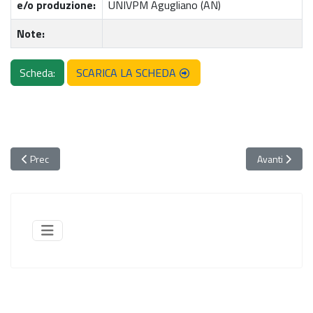
e/o produzione:
UNIVPM Agugliano (AN)
Note:
Scheda:
SCARICA LA SCHEDA
Articolo precedente: 134. Fico a Pagnotta
Articolo succ
Prec
Avanti