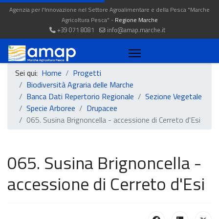
Agenzia per l'Innovazione nel Settore Agroalimentare e della Pesca "Marche
Agricoltura Pesca" -
Regione Marche
+39 071 8081
info@amap.marche.it
Sei qui:
Home
Progetti
Biodiversità Agraria delle Marche
Banca Dati Repertorio Regionale
Sezione Vegetale
Specie Arboree
Drupacee
065. Susina Brignoncella - accessione di Cerreto d'Esi
065. Susina Brignoncella -
accessione di Cerreto d'Esi