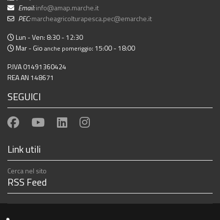
Email:
info@amap.marche.it
PEC:
marcheagricolturapesca.pec@emarche.it
Lun - Ven: 8:30 - 12:30
Mar - Gio
: 15:00 - 18:00
anche pomeriggio
P.IVA 01491360424
REA AN 148671
SEGUICI
Link utili
Cerca nel sito
RSS Feed