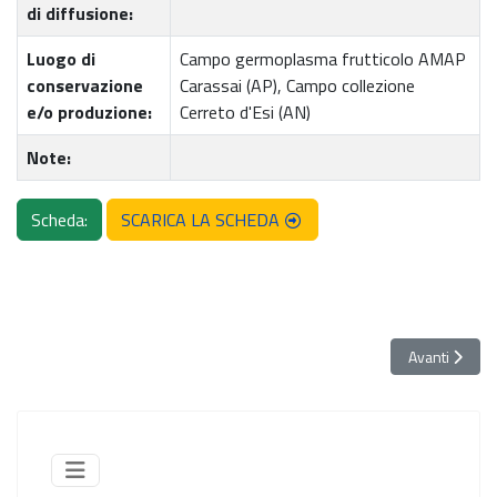
di diffusione:
Luogo di
Campo germoplasma frutticolo AMAP
conservazione
Carassai (AP), Campo collezione
e/o produzione:
Cerreto d'Esi (AN)
Note:
Scheda:
SCARICA LA SCHEDA
Articolo succe
Avanti