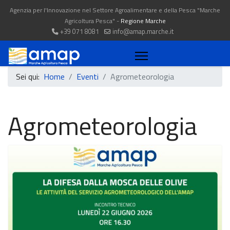
Agenzia per l'Innovazione nel Settore Agroalimentare e della Pesca "Marche
Agricoltura Pesca" -
Regione Marche
+39 071 8081
info@amap.marche.it
Sei qui:
Home
Eventi
Agrometeorologia
Agrometeorologia