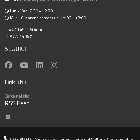
Lun - Ven: 8:30 - 12:30
Mar - Gio
: 15:00 - 18:00
anche pomeriggio
P.IVA 01491360424
REA AN 148671
SEGUICI
Link utili
Cerca nel sito
RSS Feed
notizie ed eventi
© 2026 AMAP - Agenzia per l'Innovazione nel Settore Agroalimentare