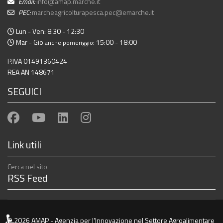
Email:
info@amap.marche.it
PEC:
marcheagricolturapesca.pec@emarche.it
Lun - Ven: 8:30 - 12:30
Mar - Gio
: 15:00 - 18:00
anche pomeriggio
P.IVA 01491360424
REA AN 148671
SEGUICI
Link utili
Cerca nel sito
RSS Feed
♿
© 2026 AMAP - Agenzia per l'Innovazione nel Settore Agroalimentare