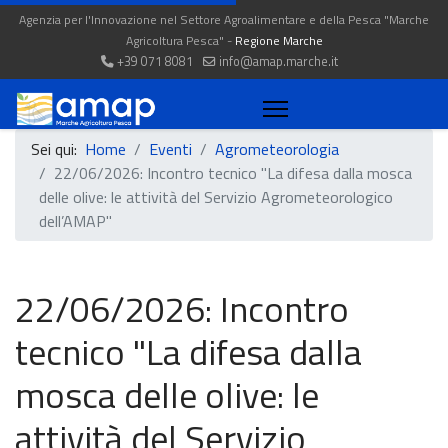
Agenzia per l'Innovazione nel Settore Agroalimentare e della Pesca "Marche
Agricoltura Pesca" -
Regione Marche
+39 071 8081
info@amap.marche.it
Sei qui:
Home
Eventi
Agrometeorologia
22/06/2026: Incontro tecnico "La difesa dalla mosca
delle olive: le attività del Servizio Agrometeorologico
dell’AMAP"
22/06/2026: Incontro
tecnico "La difesa dalla
mosca delle olive: le
attività del Servizio