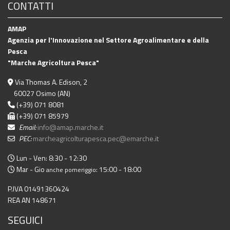
CONTATTI
AMAP
Agenzia per l'Innovazione nel Settore Agroalimentare e della
Pesca
"Marche Agricoltura Pesca"
Via Thomas A. Edison, 2
60027 Osimo (AN)
(+39) 071 8081
(+39) 071 85979
Email:
info@amap.marche.it
PEC:
marcheagricolturapesca.pec@emarche.it
Lun - Ven: 8:30 - 12:30
Mar - Gio
: 15:00 - 18:00
anche pomeriggio
P.IVA 01491360424
REA AN 148671
SEGUICI