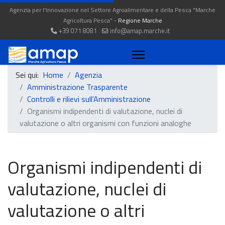
Agenzia per l'Innovazione nel Settore Agroalimentare e della Pesca "Marche
Agricoltura Pesca" -
Regione Marche
+39 071 8081
info@amap.marche.it
Sei qui:
Home
Agenzia
Amministrazione Trasparente
Controlli e rilievi sull'Amministrazione
Organismi indipendenti di valutazione, nuclei di
valutazione o altri organismi con funzioni analoghe
Organismi indipendenti di
valutazione, nuclei di
valutazione o altri