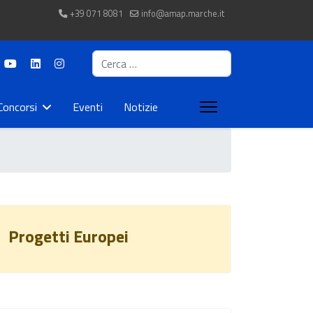
+39 071 8081
info@amap.marche.it
Cerca
Concorsi
Eventi
Notizie
Progetti Europei