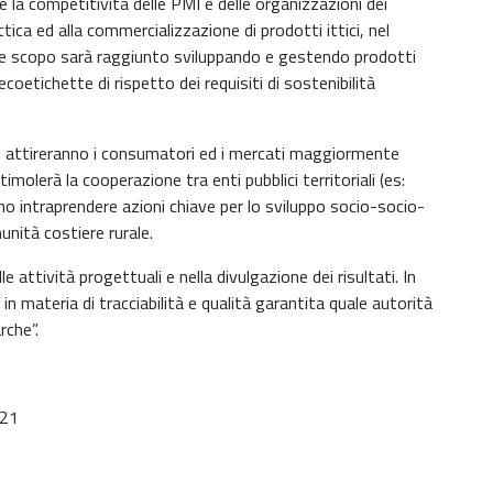
 la competitività delle PMI e delle organizzazioni dei
ittica ed alla commercializzazione di prodotti ittici, nel
le scopo sarà raggiunto sviluppando e gestendo prodotti
ecoetichette di rispetto dei requisiti di sostenibilità
SH attireranno i consumatori ed i mercati maggiormente
imolerà la cooperazione tra enti pubblici territoriali (es:
no intraprendere azioni chiave per lo sviluppo socio-socio-
unità costiere rurale.
attività progettuali e nella divulgazione dei risultati. In
in materia di tracciabilità e qualità garantita quale autorità
rche”.
021