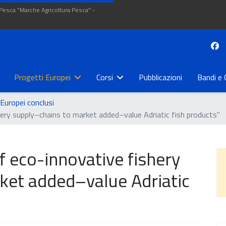
 Pesca "Marche Agricoltura Pesca" -
Progetti Europei
Corsi
Pubblicazioni
Bandi e 
Europei conclusi
ery supply–chains to market added–value Adriatic fish products"
f eco-innovative fishery
ket added–value Adriatic