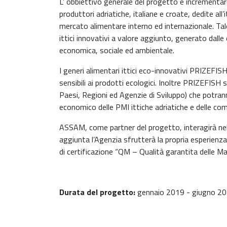
L’ obbiettivo generale del progetto è incrementare
produttori adriatiche, italiane e croate, dedite all’
mercato alimentare interno ed internazionale. Ta
ittici innovativi a valore aggiunto, generato dalle 
economica, sociale ed ambientale.
I generi alimentari ittici eco-innovativi PRIZEFI
sensibili ai prodotti ecologici. Inoltre PRIZEFISH st
Paesi, Regioni ed Agenzie di Sviluppo) che potran
economico delle PMI ittiche adriatiche e delle com
ASSAM, come partner del progetto, interagirà nelle 
aggiunta l’Agenzia sfrutterà la propria esperienza 
di certificazione “QM – Qualità garantita delle Ma
Durata del progetto:
gennaio 2019 - giugno 2