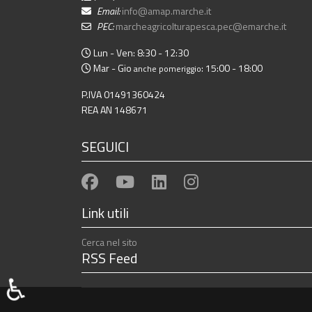
Email:
info@amap.marche.it
PEC:
marcheagricolturapesca.pec@emarche.it
Lun - Ven: 8:30 - 12:30
Mar - Gio
: 15:00 - 18:00
anche pomeriggio
P.IVA 01491360424
REA AN 148671
SEGUICI
Link utili
Cerca nel sito
RSS Feed
♿