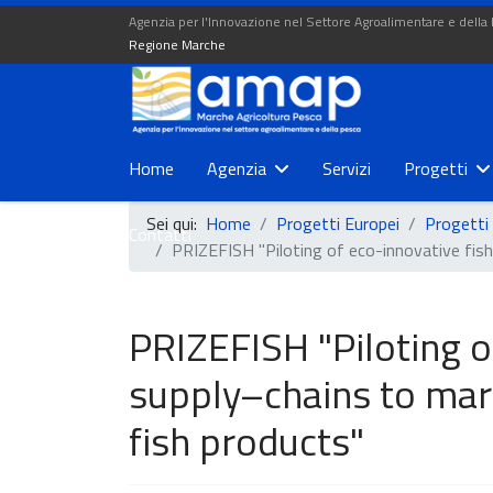
Agenzia per l'Innovazione nel Settore Agroalimentare e della
Regione Marche
Home
Agenzia
Servizi
Progetti
Sei qui:
Home
Progetti Europei
Progetti 
Contatti
PRIZEFISH "Piloting of eco-innovative fish
PRIZEFISH "Piloting o
supply–chains to mar
fish products"