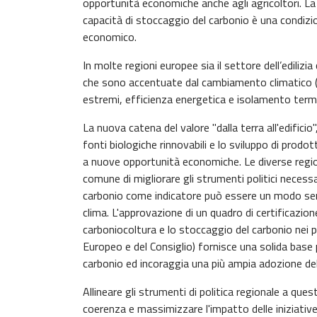
opportunità economiche anche agli agricoltori. La c
capacità di stoccaggio del carbonio è una condiz
economico.
In molte regioni europee sia il settore dell’ediliz
che sono accentuate dal cambiamento climatico (ca
estremi, efficienza energetica e isolamento termic
La nuova catena del valore "dalla terra all'edifici
fonti biologiche rinnovabili e lo sviluppo di prodo
a nuove opportunità economiche. Le diverse region
comune di migliorare gli strumenti politici necessa
carbonio come indicatore può essere un modo semp
clima. L'approvazione di un quadro di certificazion
carboniocoltura e lo stoccaggio del carbonio ne
Europeo e del Consiglio) fornisce una solida base 
carbonio ed incoraggia una più ampia adozione del
Allineare gli strumenti di politica regionale a q
coerenza e massimizzare l'impatto delle iniziative