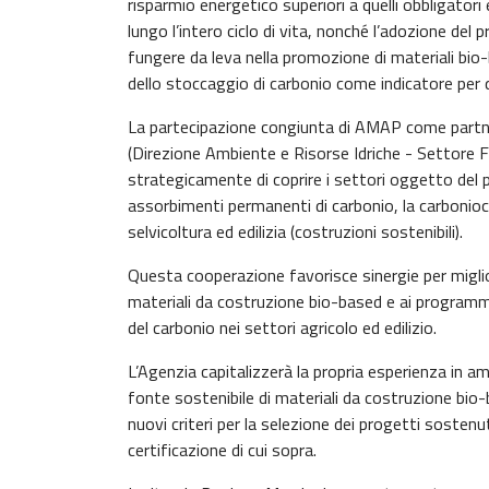
risparmio energetico superiori a quelli obbligatori 
lungo l’intero ciclo di vita, nonché l’adozione del 
fungere da leva nella promozione di materiali bio
dello stoccaggio di carbonio come indicatore per qu
La partecipazione congiunta di AMAP come partne
(Direzione Ambiente e Risorse Idriche - Settore F
strategicamente di coprire i settori oggetto del p
assorbimenti permanenti di carbonio, la carboniocu
selvicoltura ed edilizia (costruzioni sostenibili).
Questa cooperazione favorisce sinergie per migliora
materiali da costruzione bio-based e ai programmi
del carbonio nei settori agricolo ed edilizio.
L’Agenzia capitalizzerà la propria esperienza in a
fonte sostenibile di materiali da costruzione bi
nuovi criteri per la selezione dei progetti sostenu
certificazione di cui sopra.