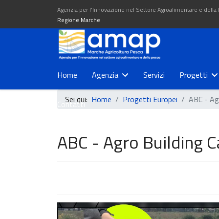
Agenzia per l'Innovazione nel Settore Agroalimentare e della
Regione Marche
Home
Agenzia
Servizi
Progetti
Sei qui:
Home
Progetti Europei
ABC - Ag
Contatti
ABC - Agro Building 