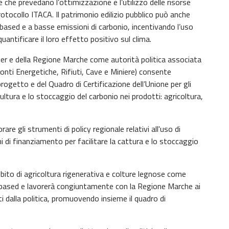
e che prevedano l’ottimizzazione e l’utilizzo delle risorse
protocollo ITACA. Il patrimonio edilizio pubblico può anche
-based e a basse emissioni di carbonio, incentivando l’uso
antificare il loro effetto positivo sul clima.
r e della Regione Marche come autorità politica associata
onti Energetiche, Rifiuti, Cave e Miniere) consente
rogetto e del Quadro di Certificazione dell’Unione per gli
ltura e lo stoccaggio del carbonio nei prodotti: agricoltura,
re gli strumenti di policy regionale relativi all'uso di
 di finanziamento per facilitare la cattura e lo stoccaggio
mbito di agricoltura rigenerativa e colture legnose come
o-based e lavorerà congiuntamente con la Regione Marche ai
ti dalla politica, promuovendo insieme il quadro di