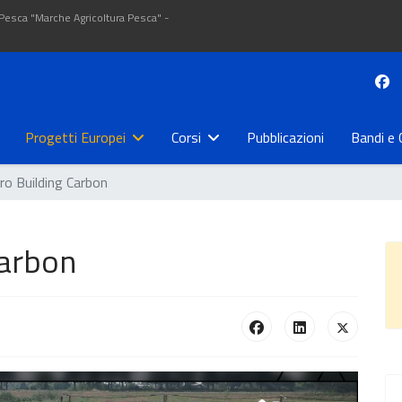
 Pesca "Marche Agricoltura Pesca" -
Progetti Europei
Corsi
Pubblicazioni
Bandi e 
ro Building Carbon
Carbon