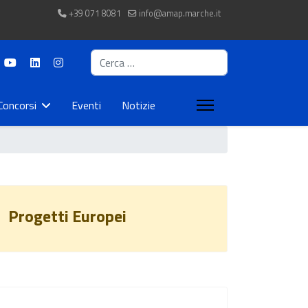
+39 071 8081
info@amap.marche.it
Cerca
Concorsi
Eventi
Notizie
Progetti Europei