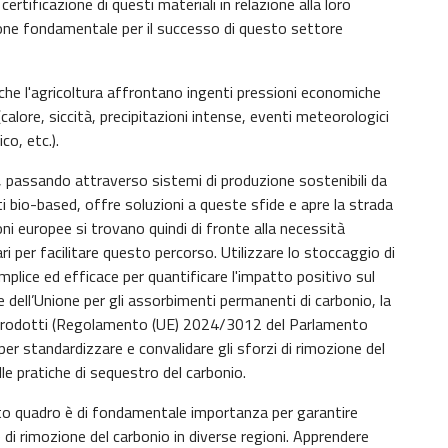
ertificazione di questi materiali in relazione alla loro
ione fondamentale per il successo di questo settore
ia che l'agricoltura affrontano ingenti pressioni economiche
lore, siccità, precipitazioni intense, eventi meteorologici
o, etc.).
o", passando attraverso sistemi di produzione sostenibili da
tti bio-based, offre soluzioni a queste sfide e apre la strada
i europee si trovano quindi di fronte alla necessità
ri per facilitare questo percorso. Utilizzare lo stoccaggio di
lice ed efficace per quantificare l'impatto positivo sul
e dell’Unione per gli assorbimenti permanenti di carbonio, la
i prodotti (Regolamento (UE) 2024/3012 del Parlamento
per standardizzare e convalidare gli sforzi di rimozione del
le pratiche di sequestro del carbonio.
uesto quadro è di fondamentale importanza per garantire
 di rimozione del carbonio in diverse regioni. Apprendere