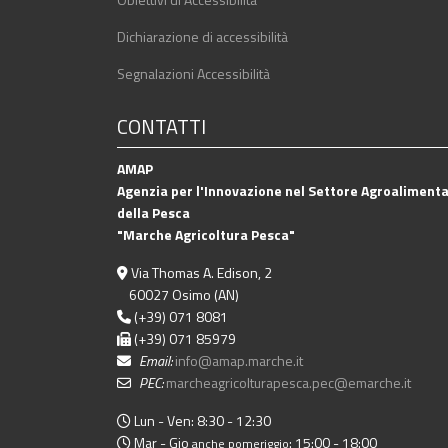
Dichiarazione di accessibilità
Segnalazioni Accessibilità
CONTATTI
AMAP
Agenzia per l'Innovazione nel Settore Agroalimenta
della Pesca
"Marche Agricoltura Pesca"
Via Thomas A. Edison, 2
60027 Osimo (AN)
(+39) 071 8081
(+39) 071 85979
Email:
info@amap.marche.it
PEC:
marcheagricolturapesca.pec@emarche.it
Lun - Ven: 8:30 - 12:30
Mar - Gio
: 15:00 - 18:00
anche pomeriggio