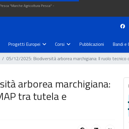
 Pesca "Marche Agricoltura Pesca" -
Progetti Europei
Corsi
Pubblicazioni
Bandi e 
05/12/2025: Biodiversità arborea marchigiana: Il ruolo tecnico
sità arborea marchigiana:
AMAP tra tutela e