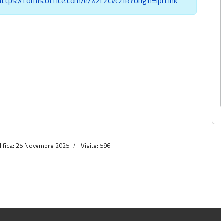
https://forms.office.com/e/Xzf2CvcZiR?origin=lprLink
ifica: 25 Novembre 2025
Visite: 596