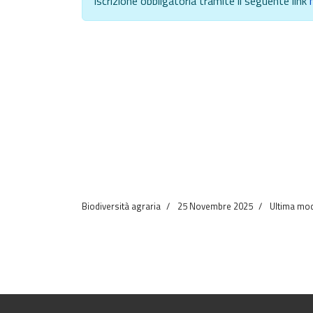
Iscrizione obbligatoria tramite il seguente link
Biodiversità agraria
25 Novembre 2025
Ultima mod