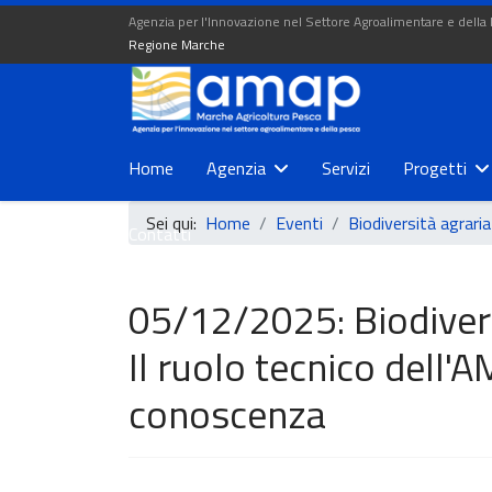
Agenzia per l'Innovazione nel Settore Agroalimentare e della
Regione Marche
Home
Agenzia
Servizi
Progetti
Sei qui:
Home
Eventi
Biodiversità agraria
Contatti
05/12/2025: Biodiver
Il ruolo tecnico dell'
conoscenza