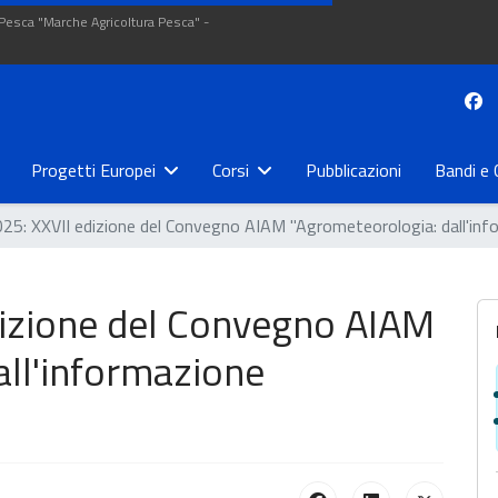
 Pesca "Marche Agricoltura Pesca" -
Progetti Europei
Corsi
Pubblicazioni
Bandi e 
5: XXVII edizione del Convegno AIAM "Agrometeorologia: dall'infor
izione del Convegno AIAM
all'informazione