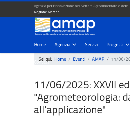
Agenzia per l'Innovazione nel Settore Agroalimentare e della
Regione Marche
Home
Agenzia
Servizi
Progetti
Sei qui:
Home
Eventi
AMAP
11/06/202
Contatti
11/06/2025: XXVII ed
"Agrometeorologia: d
all’applicazione"