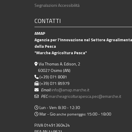
Segnalazioni Accessibilità
CONTATTI
AMAP
Agenzia per l'Innovazione nel Settore Agroalimenta
della Pesca
"Marche Agricoltura Pesca"
Via Thomas A. Edison, 2
60027 Osimo (AN)
(+39) 071 8081
(+39) 071 85979
Email:
info@amap.marche.it
PEC:
marcheagricolturapesca.pec@emarche.it
Lun - Ven: 8:30 - 12:30
Mar - Gio
: 15:00 - 18:00
anche pomeriggio
P.IVA 01491360424
REA AN 148671