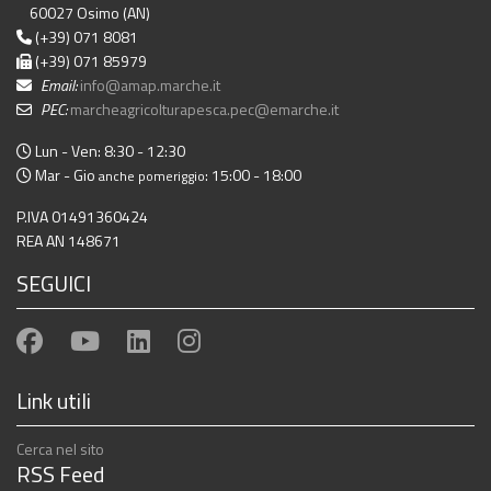
60027 Osimo (AN)
(+39) 071 8081
(+39) 071 85979
Email:
info@amap.marche.it
PEC:
marcheagricolturapesca.pec@emarche.it
Lun - Ven: 8:30 - 12:30
Mar - Gio
: 15:00 - 18:00
anche pomeriggio
P.IVA 01491360424
REA AN 148671
SEGUICI
Link utili
Cerca nel sito
RSS Feed