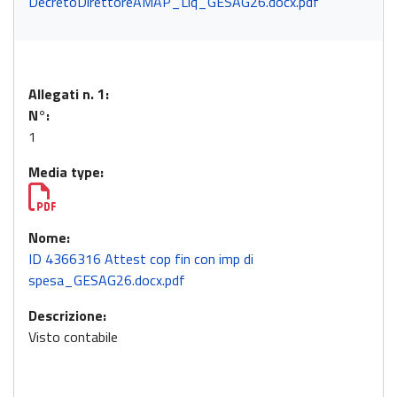
DecretoDirettoreAMAP_Liq_GESAG26.docx.pdf
Allegati n. 1:
N°:
1
Media type:
Nome:
ID 4366316 Attest cop fin con imp di
spesa_GESAG26.docx.pdf
Descrizione:
Visto contabile