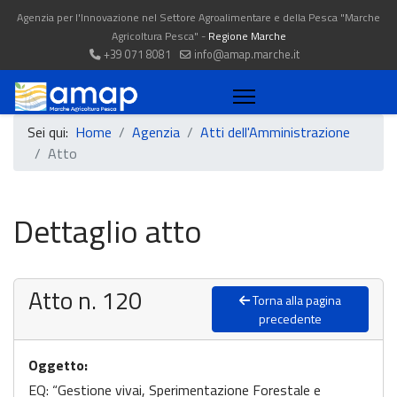
Agenzia per l'Innovazione nel Settore Agroalimentare e della Pesca "Marche
Agricoltura Pesca" -
Regione Marche
+39 071 8081
info@amap.marche.it
Sei qui:
Home
Agenzia
Atti dell'Amministrazione
Atto
Dettaglio atto
Atto n. 120
Torna alla pagina
precedente
Oggetto:
EQ: “Gestione vivai, Sperimentazione Forestale e