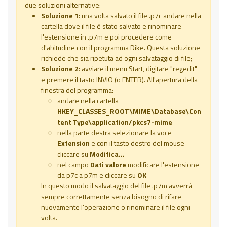
due soluzioni alternative:
Soluzione 1
: una volta salvato il file .p7c andare nella
cartella dove il file è stato salvato e rinominare
l'estensione in .p7m e poi procedere come
d'abitudine con il programma Dike. Questa soluzione
richiede che sia ripetuta ad ogni salvataggio di file;
Soluzione 2
: avviare il menu Start, digitare "regedit"
e premere il tasto INVIO (o ENTER). All'apertura della
finestra del programma:
andare nella cartella
HKEY_CLASSES_ROOT\MIME\Database\Con
tent Type\application/pkcs7-mime
nella parte destra selezionare la voce
Extension
e con il tasto destro del mouse
cliccare su
Modifica...
nel campo
Dati valore
modificare l'estensione
da p7c a p7m e cliccare su
OK
In questo modo il salvataggio del file .p7m avverrà
sempre correttamente senza bisogno di rifare
nuovamente l'operazione o rinominare il file ogni
volta.