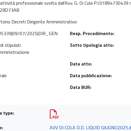
attività professionale svolta dall’Avv. G. Di Cola P.I.01894730439 
B0F28D73A8
torio Decreti Dirigente Amministrativo
305339|09/07/2025|DIR_GEN
Resp. Procedimento:
di stipulati
Sotto tipologia atto:
amministrazione
Data atto:
rale
Data pubblicazione:
Data BUR:
a type:
e:
AVV DI COLA D.D. LIQUID GIUGNO2025.d