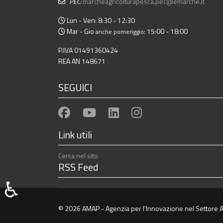
PEC:
marcheagricolturapesca.pec@emarche.it
Lun - Ven: 8:30 - 12:30
Mar - Gio
: 15:00 - 18:00
anche pomeriggio
P.IVA 01491360424
REA AN 148671
SEGUICI
Link utili
Cerca nel sito
RSS Feed
♿
© 2026 AMAP - Agenzia per l'Innovazione nel Settore A