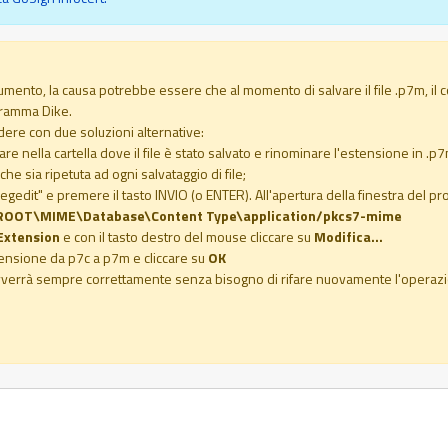
ocumento, la causa potrebbe essere che al momento di salvare il file .p7m, il 
gramma Dike.
ere con due soluzioni alternative:
andare nella cartella dove il file è stato salvato e rinominare l'estensione in 
 sia ripetuta ad ogni salvataggio di file;
 "regedit" e premere il tasto INVIO (o ENTER). All'apertura della finestra del 
OOT\MIME\Database\Content Type\application/pkcs7-mime
Extension
e con il tasto destro del mouse cliccare su
Modifica...
tensione da p7c a p7m e cliccare su
OK
avverrà sempre correttamente senza bisogno di rifare nuovamente l'operazion