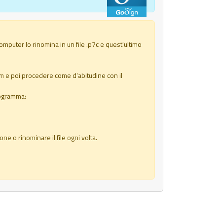
computer lo rinomina in un file .p7c e quest'ultimo
.p7m e poi procedere come d'abitudine con il
programma:
e o rinominare il file ogni volta.