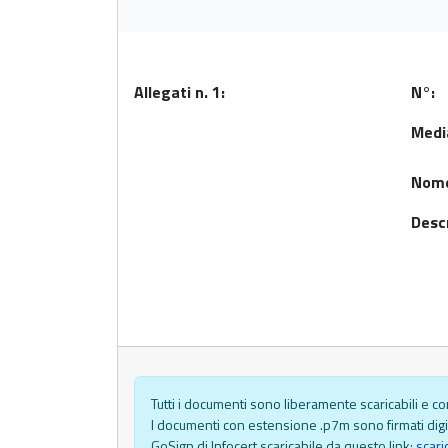
Allegati n. 1:
N°:
Medi
Nom
Descr
Tutti i documenti sono liberamente scaricabili e con
I documenti con estensione .p7m sono firmati digit
GoSign di Infocert scaricabile da questo link:
scari