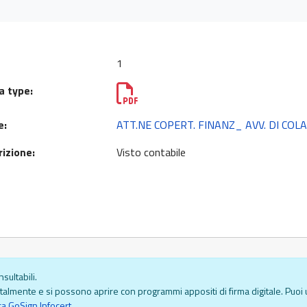
1
a type:
e:
ATT.NE COPERT. FINANZ_ AVV. DI COL
izione:
Visto contabile
sultabili.
almente e si possono aprire con programmi appositi di firma digitale. Puoi u
ca GoSign Infocert.