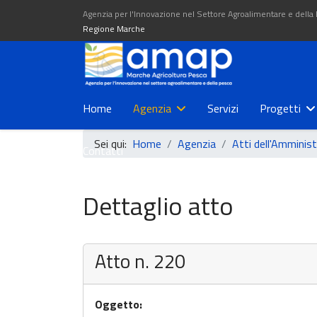
Agenzia per l'Innovazione nel Settore Agroalimentare e della
Regione Marche
Home
Agenzia
Servizi
Progetti
Sei qui:
Home
Agenzia
Atti dell'Amminis
Contatti
Dettaglio atto
Atto n. 220
Oggetto: