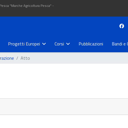
 Pesca "Marche Agricoltura Pesca" -
Progetti Europei
Corsi
Pubblicazioni
Bandi e 
trazione
Atto