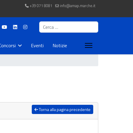
+39 071 8081
info@amap.marche.it
Cerca
Concorsi
Eventi
Notizie
Torna alla pagina precedente