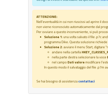
ATTENZIONE:
Nell'eventualità in cui non riuscissi ad aprire il d
non viene riconosciuto automaticamente dal pro
Per ovviare a questo inconveniente, si può proced
Soluzione 1
: una volta salvato il file .p7c 
programma Dike. Questa soluzione richiede che
Soluzione 2
: avviare il menu Start, digitare
andare nella cartella
HKEY_CLASSES_R
nella parte destra selezionare la voce
nel campo
Dati valore
modificare l'es
In questo modo il salvataggio del file .p7m 
Se hai bisogno di assistenza
contattaci