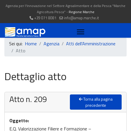
Agenzia per l'Innovazione nel Settore Agroalimentare e della Pesca "Marche
Agricoltura Pesca" -
Regione Marche
+39 071 8081
info@amap.marche.it
Sei qui:
Home
Agenzia
Atti dell'Amministrazione
Atto
Dettaglio atto
Atto n. 209
Torna alla pagina
precedente
Oggetto:
E.Q. Valorizzazione Filiere e Formazione –