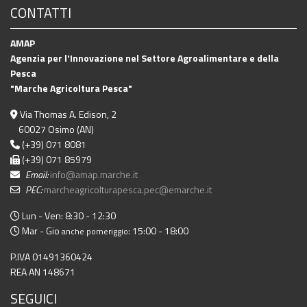
CONTATTI
AMAP
Agenzia per l'Innovazione nel Settore Agroalimentare e della
Pesca
"Marche Agricoltura Pesca"
Via Thomas A. Edison, 2
60027 Osimo (AN)
(+39) 071 8081
(+39) 071 85979
Email:
info@amap.marche.it
PEC:
marcheagricolturapesca.pec@emarche.it
Lun - Ven: 8:30 - 12:30
Mar - Gio
: 15:00 - 18:00
anche pomeriggio
P.IVA 01491360424
REA AN 148671
SEGUICI