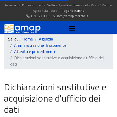
Agenzia per l'Innovazione nel Settore Agroalimentare e della Pesca "Marche
Agricoltura Pesca" -
Regione Marche
+39 071 8081
info@amap.marche.it
Sei qui:
Home
Agenzia
Amministrazione Trasparente
Attività e procedimenti
Dichiarazioni sostitutive e acquisizione d'ufficio dei
dati
Dichiarazioni sostitutive e
acquisizione d'ufficio dei
dati