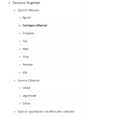
Sezione Vegetale
Specie Arboree
Agrumi
Castagne e Marroni
Drupacee
Fico
Noce
Olivo
Pomacee
Vite
Specie Erbacee
Cereali
Leguminose
Ortive
Specie spontanee ed affini alle coltivate