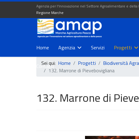
Agenzia per l'Innovazione nel Settore Agroalimentare e della
Regione Marche
Home
Agenzia
Servizi
Progetti
Sei qui:
Home
Progetti
Biodiversità Agra
Contatti
132. Marrone di Pievebovigliana
132. Marrone di Pieve