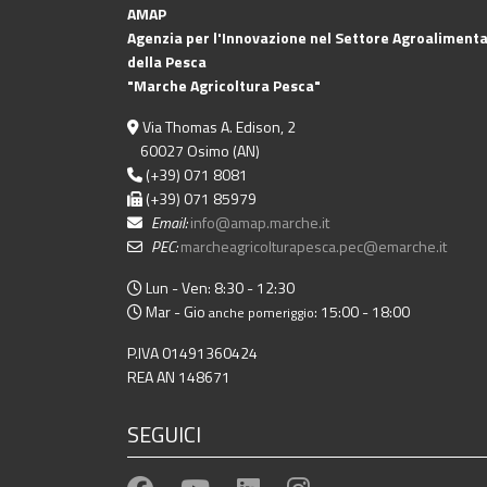
AMAP
Agenzia per l'Innovazione nel Settore Agroalimenta
della Pesca
"Marche Agricoltura Pesca"
Via Thomas A. Edison, 2
60027 Osimo (AN)
(+39) 071 8081
(+39) 071 85979
Email:
info@amap.marche.it
PEC:
marcheagricolturapesca.pec@emarche.it
Lun - Ven: 8:30 - 12:30
Mar - Gio
: 15:00 - 18:00
anche pomeriggio
P.IVA 01491360424
REA AN 148671
SEGUICI