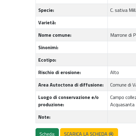
Specie:
C. sativa Mill
Varietà:
Nome comune:
Marrone di P
Sinonimi:
Ecotipo:
Rischio di erosione:
Alto
Area Autoctona di diffusione:
Comune di Va
Luogo di conservazione e/o
Campo collez
produzione:
Acquasanta 
Note:
Scheda:
SCARICA LA SCHEDA