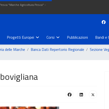
 Pesca "Marche Agricoltura Pesca" -
Progetti Europei
Corsi
Pubblicazioni
Bandi e 
ria delle Marche
Banca Dati Repertorio Regionale
Sezione Ve
bovigliana