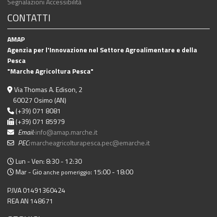
Segnalazioni Accessibilità
CONTATTI
AMAP
Agenzia per l'Innovazione nel Settore Agroalimentare e della
Pesca
"Marche Agricoltura Pesca"
Via Thomas A. Edison, 2
60027 Osimo (AN)
(+39) 071 8081
(+39) 071 85979
Email:
info@amap.marche.it
PEC:
marcheagricolturapesca.pec@emarche.it
Lun - Ven: 8:30 - 12:30
Mar - Gio
: 15:00 - 18:00
anche pomeriggio
P.IVA 01491360424
REA AN 148671