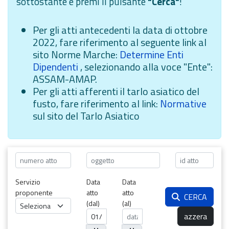
sottostante e premi il pulsante
"Cerca"
!
Per gli atti antecedenti la data di ottobre
2022, fare riferimento al seguente link al
sito Norme Marche:
Determine Enti
Dipendenti
, selezionando alla voce "Ente":
ASSAM-AMAP.
Per gli atti afferenti il tarlo asiatico del
fusto, fare riferimento al link:
Normative
sul sito del Tarlo Asiatico
Servizio
Data
Data
proponente
atto
atto
CERCA
(dal)
(al)
azzera