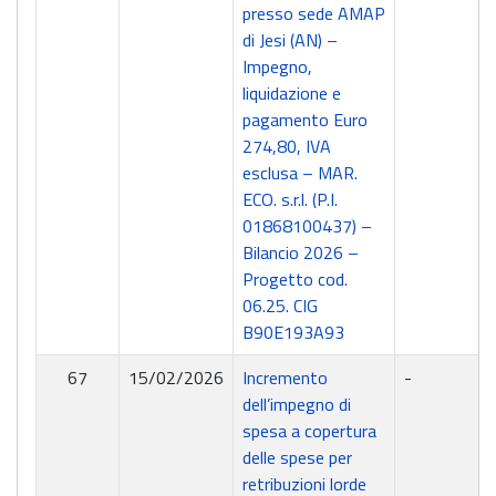
presso sede AMAP
di Jesi (AN) –
Impegno,
liquidazione e
pagamento Euro
274,80, IVA
esclusa – MAR.
ECO. s.r.l. (P.I.
01868100437) –
Bilancio 2026 –
Progetto cod.
06.25. CIG
B90E193A93
67
15/02/2026
Incremento
-
dell’impegno di
spesa a copertura
delle spese per
retribuzioni lorde