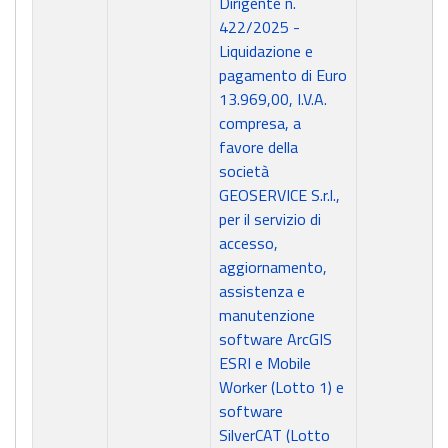
Dirigente n.
422/2025 -
Liquidazione e
pagamento di Euro
13.969,00, I.V.A.
compresa, a
favore della
società
GEOSERVICE S.r.l.,
per il servizio di
accesso,
aggiornamento,
assistenza e
manutenzione
software ArcGIS
ESRI e Mobile
Worker (Lotto 1) e
software
SilverCAT (Lotto