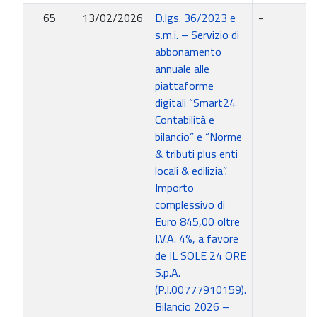
65
13/02/2026
D.lgs. 36/2023 e
-
s.m.i. – Servizio di
abbonamento
annuale alle
piattaforme
digitali “Smart24
Contabilità e
bilancio” e “Norme
& tributi plus enti
locali & edilizia”.
Importo
complessivo di
Euro 845,00 oltre
I.V.A. 4%, a favore
de IL SOLE 24 ORE
S.p.A.
(P.I.00777910159).
Bilancio 2026 –