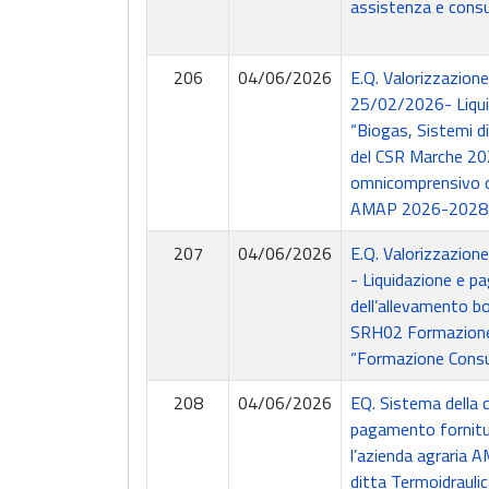
assistenza e consul
206
04/06/2026
E.Q. Valorizzazion
25/02/2026- Liquid
“Biogas, Sistemi di
del CSR Marche 20
omnicomprensivo di
AMAP 2026-2028 a
207
04/06/2026
E.Q. Valorizzazion
- Liquidazione e p
dell’allevamento b
SRH02 Formazione 
“Formazione Consu
208
04/06/2026
EQ. Sistema della 
pagamento fornitur
l’azienda agraria A
ditta Termoidrauli