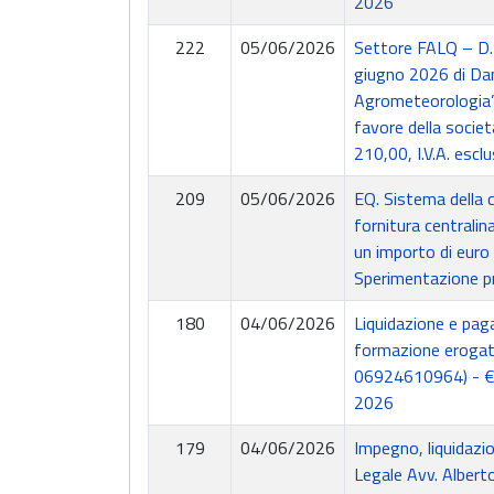
2026
222
05/06/2026
Settore FALQ – D.L
giugno 2026 di Dan
Agrometeorologia” 
favore della societ
210,00, I.V.A. es
209
05/06/2026
EQ. Sistema della 
fornitura centralin
un importo di euro 
Sperimentazione pr
180
04/06/2026
Liquidazione e pag
formazione erogato
06924610964) - € 
2026
179
04/06/2026
Impegno, liquidazio
Legale Avv. Albert