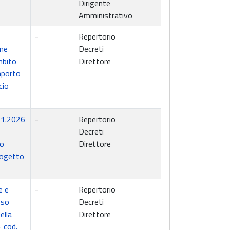
Dirigente
Amministrativo
-
Repertorio
one
Decreti
mbito
Direttore
mporto
cio
.01.2026
-
Repertorio
Decreti
to
Direttore
rogetto
e e
-
Repertorio
sso
Decreti
ella
Direttore
- cod.