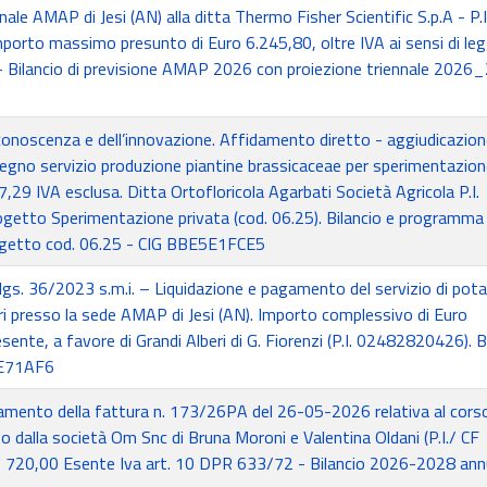
le AMAP di Jesi (AN) alla ditta Thermo Fisher Scientific S.p.A - P.I
rto massimo presunto di Euro 6.245,80, oltre IVA ai sensi di leg
Bilancio di previsione AMAP 2026 con proiezione triennale 2026
conoscenza e dell’innovazione. Affidamento diretto - aggiudicazion
gno servizio produzione piantine brassicaceae per sperimentazion
,29 IVA esclusa. Ditta Ortofloricola Agarbati Società Agricola P.I.
etto Sperimentazione privata (cod. 06.25). Bilancio e programma 
getto cod. 06.25 - CIG BBE5E1FCE5
gs. 36/2023 s.m.i. – Liquidazione e pagamento del servizio di pot
i presso la sede AMAP di Jesi (AN). Importo complessivo di Euro
esente, a favore di Grandi Alberi di G. Fiorenzi (P.I. 02482820426). B
AE71AF6
amento della fattura n. 173/26PA del 26-05-2026 relativa al corso
 dalla società Om Snc di Bruna Moroni e Valentina Oldani (P.I./ CF
720,00 Esente Iva art. 10 DPR 633/72 - Bilancio 2026-2028 annu