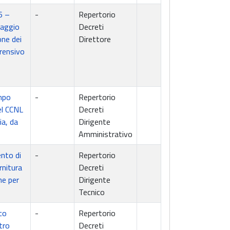
6 –
-
Repertorio
iaggio
Decreti
ne dei
Direttore
rensivo
empo
-
Repertorio
del CCNL
Decreti
ia, da
Dirigente
Amministrativo
nto di
-
Repertorio
rnitura
Decreti
he per
Dirigente
Tecnico
co
-
Repertorio
tro
Decreti