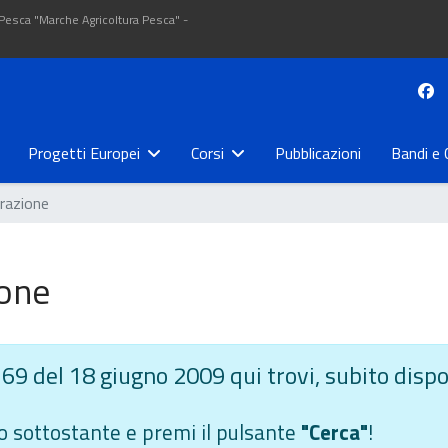
 Pesca "Marche Agricoltura Pesca" -
Progetti Europei
Corsi
Pubblicazioni
Bandi e 
trazione
ione
 69 del 18 giugno 2009 qui trovi, subito dispon
ltro sottostante e premi il pulsante
"Cerca"
!