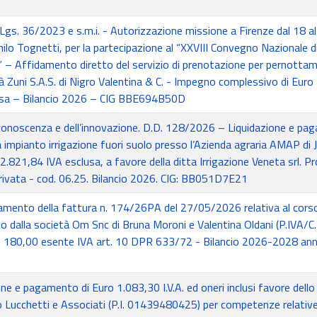
gs. 36/2023 e s.m.i. - Autorizzazione missione a Firenze dal 18 a
ilo Tognetti, per la partecipazione al “XXVIII Convegno Nazionale d
– Affidamento diretto del servizio di prenotazione per pernotta
à Zuni S.A.S. di Nigro Valentina & C. - Impegno complessivo di Euro
clusa – Bilancio 2026 – CIG BBE694B50D
conoscenza e dell’innovazione. D.D. 128/2026 – Liquidazione e p
a impianto irrigazione fuori suolo presso l’Azienda agraria AMAP di J
2.821,84 IVA esclusa, a favore della ditta Irrigazione Veneta srl. P
ivata - cod. 06.25. Bilancio 2026. CIG: BB051D7E21
amento della fattura n. 174/26PA del 27/05/2026 relativa al corso
 dalla società Om Snc di Bruna Moroni e Valentina Oldani (P.IVA/C.
180,00 esente IVA art. 10 DPR 633/72 - Bilancio 2026-2028 ann
ne e pagamento di Euro 1.083,30 I.V.A. ed oneri inclusi favore dello
o Lucchetti e Associati (P.I. 01439480425) per competenze relativ