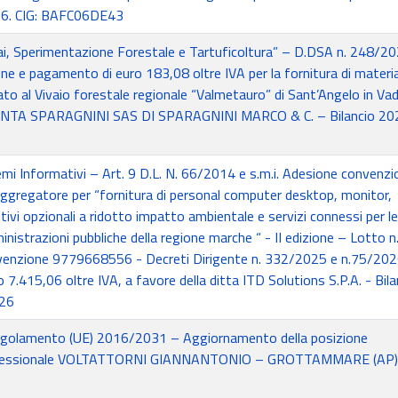
026. CIG: BAFC06DE43
vai, Sperimentazione Forestale e Tartuficoltura” – D.DSA n. 248/2
one e pagamento di euro 183,08 oltre IVA per la fornitura di materi
to al Vivaio forestale regionale “Valmetauro” di Sant’Angelo in Va
NTA SPARAGNINI SAS DI SPARAGNINI MARCO & C. – Bilancio 20
emi Informativi – Art. 9 D.L. N. 66/2014 e s.m.i. Adesione convenzi
regatore per “fornitura di personal computer desktop, monitor,
ivi opzionali a ridotto impatto ambientale e servizi connessi per le
nistrazioni pubbliche della regione marche “ - II edizione – Lotto n.
nvenzione 9779668556 - Decreti Dirigente n. 332/2025 e n.75/202
o 7.415,06 oltre IVA, a favore della ditta ITD Solutions S.P.A. - Bila
026
golamento (UE) 2016/2031 – Aggiornamento della posizione
rofessionale VOLTATTORNI GIANNANTONIO – GROTTAMMARE (AP)