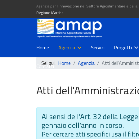
Agenzia per l'Innovazione nel Settore Agroalimentare e della
Regione Marche
Home
Agenzia
Servizi
Progetti
Sei qui:
Home
Agenzia
Atti dell'Amminis
Contatti
Atti dell'Amministraz
Ai sensi dell'Art. 32 della Legge
gennaio dell'anno in corso.
Per cercare atti specifici usa il fi