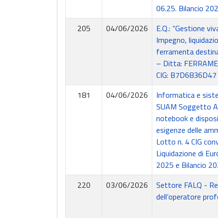
06.25. Bilancio 2
205
04/06/2026
E.Q.: “Gestione vi
Impegno, liquidazi
ferramenta destina
– Ditta: FERRAME
CIG: B7D6836D47
181
04/06/2026
Informatica e sist
SUAM Soggetto Agg
notebook e disposit
esigenze delle ammi
Lotto n. 4 CIG co
Liquidazione di Eur
2025 e Bilancio 2
220
03/06/2026
Settore FALQ - Re
dell’operatore p