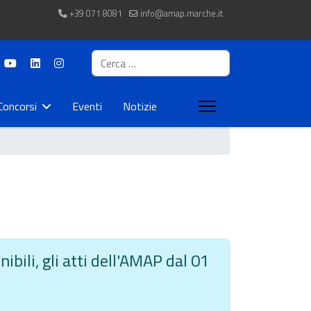
+39 071 8081
info@amap.marche.it
Cerca
Concorsi
Eventi
Notizie
ibili, gli atti dell'AMAP dal 01