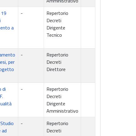
Amministrativo
l 19
-
Repertorio
i
Decreti
mento a
Dirigente
Tecnico
agamento
-
Repertorio
esi, per
Decreti
rogetto
Direttore
 di
-
Repertorio
F.
Decreti
ualità
Dirigente
Amministrativo
 Studio
-
Repertorio
e ad
Decreti