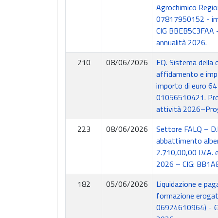
Agrochimico Regiona
07817950152 - impo
CIG BBEB5C3FAA - 
annualità 2026.
210
08/06/2026
EQ. Sistema della 
affidamento e impe
importo di euro 647
01056510421. Prog
attività 2026–Pro
223
08/06/2026
Settore FALQ – D.l
abbattimento alber
2.710,00,00 I.V.A. 
2026 – CIG: BB1
182
05/06/2026
Liquidazione e pag
formazione erogato
06924610964) - € 