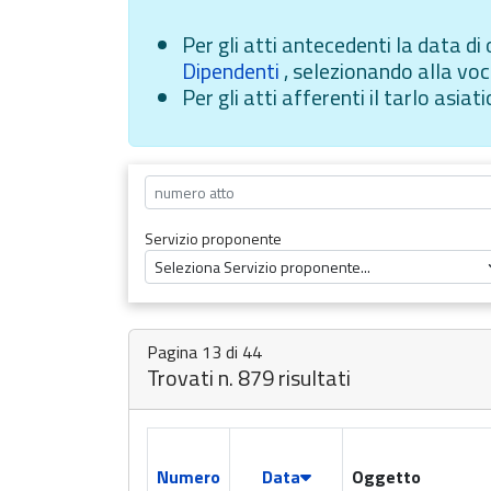
Per gli atti antecedenti la data d
Dipendenti
, selezionando alla v
Per gli atti afferenti il tarlo asiat
Servizio proponente
Pagina 13 di 44
Trovati n. 879 risultati
Numero
Data
Oggetto