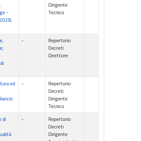
.
Dirigente
ge -
Tecnico
_2028,
e,
-
Repertorio
e;
Decreti
Direttore
di
atura ed
-
Repertorio
Decreti
ilancio
Dirigente
Tecnico
 di
-
Repertorio
Decreti
alità
Dirigente