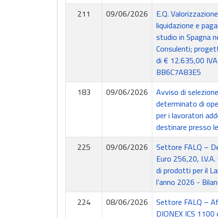
211
09/06/2026
E.Q. Valorizzazion
liquidazione e paga
studio in Spagna 
Consulenti; proget
di € 12.635,00 IV
BB6C7A83E5
183
09/06/2026
Avviso di selezione
determinato di oper
per i lavoratori ad
destinare presso le
225
09/06/2026
Settore FALQ – De
Euro 256,20, I.V.A
di prodotti per il 
l’anno 2026 - Bil
224
08/06/2026
Settore FALQ – Aff
DIONEX ICS 1100 e