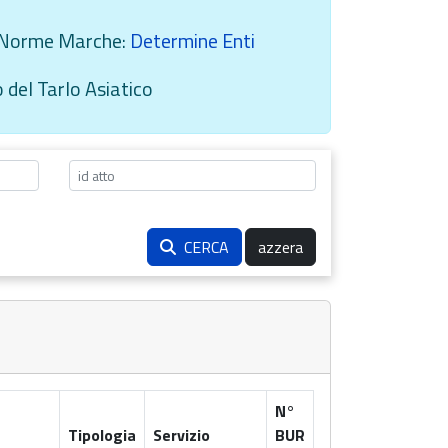
to Norme Marche:
Determine Enti
o del Tarlo Asiatico
CERCA
azzera
N°
Tipologia
Servizio
BUR