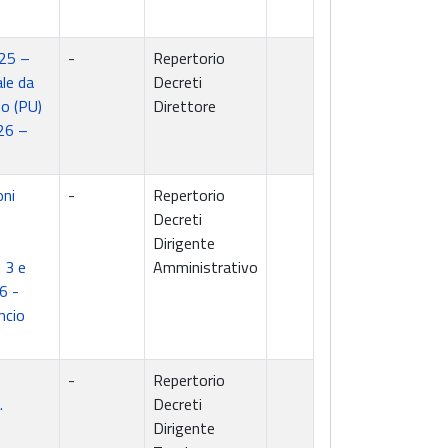
025 –
-
Repertorio
ale da
Decreti
do (PU)
Direttore
26 –
oni
-
Repertorio
Decreti
Dirigente
 3 e
Amministrativo
6 -
ncio
-
Repertorio
.
Decreti
Dirigente