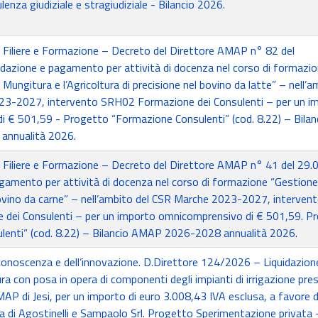
enza giudiziale e stragiudiziale - Bilancio 2026.
e Filiere e Formazione – Decreto del Direttore AMAP n° 82 del
azione e pagamento per attività di docenza nel corso di formazi
 Mungitura e l’Agricoltura di precisione nel bovino da latte” – nell’a
23-2027, intervento SRH02 Formazione dei Consulenti – per un i
 € 501,59 - Progetto “Formazione Consulenti” (cod. 8.22) – Bilan
nnualità 2026.
e Filiere e Formazione – Decreto del Direttore AMAP n° 41 del 29
agamento per attività di docenza nel corso di formazione “Gestione
ovino da carne” – nell’ambito del CSR Marche 2023-2027, interven
dei Consulenti – per un importo omnicomprensivo di € 501,59. P
lenti” (cod. 8.22) – Bilancio AMAP 2026-2028 annualità 2026.
conoscenza e dell’innovazione. D.Direttore 124/2026 – Liquidazion
a con posa in opera di componenti degli impianti di irrigazione pre
MAP di Jesi, per un importo di euro 3.008,43 IVA esclusa, a favore d
ca di Agostinelli e Sampaolo Srl. Progetto Sperimentazione privata 