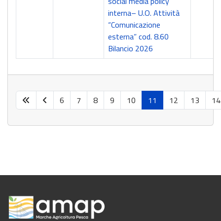
social media policy
interna– U.O. Attività
“Comunicazione
esterna” cod. 8.60
Bilancio 2026
6
7
8
9
10
11
12
13
14