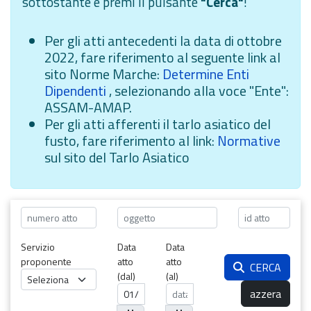
sottostante e premi il pulsante
"Cerca"
!
Per gli atti antecedenti la data di ottobre
2022, fare riferimento al seguente link al
sito Norme Marche:
Determine Enti
Dipendenti
, selezionando alla voce "Ente":
ASSAM-AMAP.
Per gli atti afferenti il tarlo asiatico del
fusto, fare riferimento al link:
Normative
sul sito del Tarlo Asiatico
Servizio
Data
Data
proponente
atto
atto
CERCA
(dal)
(al)
azzera