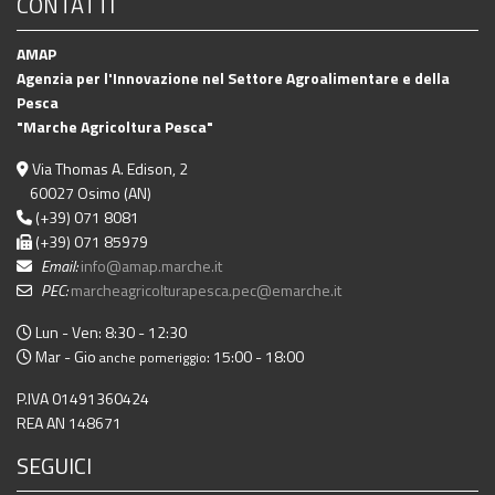
CONTATTI
AMAP
Agenzia per l'Innovazione nel Settore Agroalimentare e della
Pesca
"Marche Agricoltura Pesca"
Via Thomas A. Edison, 2
60027 Osimo (AN)
(+39) 071 8081
(+39) 071 85979
Email:
info@amap.marche.it
PEC:
marcheagricolturapesca.pec@emarche.it
Lun - Ven: 8:30 - 12:30
Mar - Gio
: 15:00 - 18:00
anche pomeriggio
P.IVA 01491360424
REA AN 148671
SEGUICI