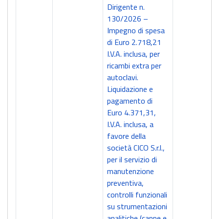
Dirigente n.
130/2026 –
Impegno di spesa
di Euro 2.718,21
I.V.A. inclusa, per
ricambi extra per
autoclavi.
Liquidazione e
pagamento di
Euro 4.371,31,
I.V.A. inclusa, a
favore della
società CICO S.r.l.,
per il servizio di
manutenzione
preventiva,
controlli funzionali
su strumentazioni
analitiche (cappe e