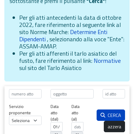
sottostante e premi il pulsante
"Cerca"
!
Per gli atti antecedenti la data di ottobre
2022, fare riferimento al seguente link al
sito Norme Marche:
Determine Enti
Dipendenti
, selezionando alla voce "Ente":
ASSAM-AMAP.
Per gli atti afferenti il tarlo asiatico del
fusto, fare riferimento al link:
Normative
sul sito del Tarlo Asiatico
Servizio
Data
Data
proponente
atto
atto
CERCA
(dal)
(al)
azzera