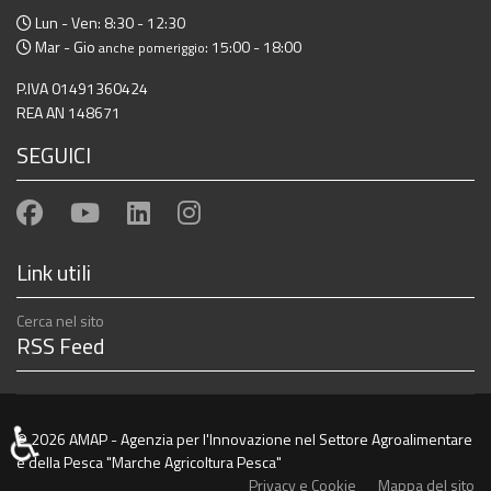
Lun - Ven: 8:30 - 12:30
Mar - Gio
: 15:00 - 18:00
anche pomeriggio
P.IVA 01491360424
REA AN 148671
SEGUICI
Link utili
Cerca nel sito
RSS Feed
♿
© 2026 AMAP - Agenzia per l'Innovazione nel Settore Agroalimentare
e della Pesca "Marche Agricoltura Pesca"
Privacy e Cookie
Mappa del sito