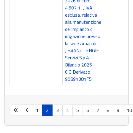
2026 di Euro
4.607,11, IVA
esclusa, relativa
alla manutenzione
del’impianto di
irrigazione presso
la sede Amap di
Jesi(AN) – ENGIE
Servizi S.p.A. –
Bilancio 2026 -
CIG Derivato
90891381F5
1
2
3
4
5
6
7
8
9
10