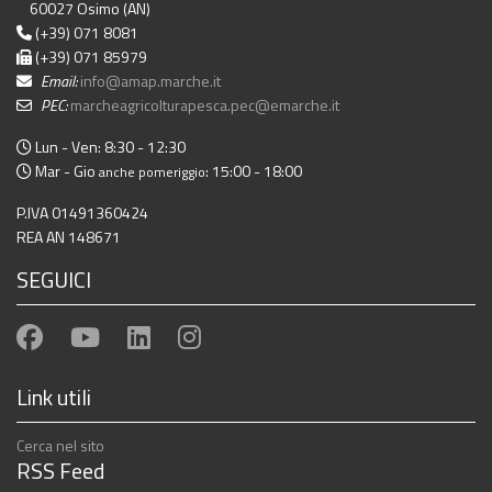
60027 Osimo (AN)
(+39) 071 8081
(+39) 071 85979
Email:
info@amap.marche.it
PEC:
marcheagricolturapesca.pec@emarche.it
Lun - Ven: 8:30 - 12:30
Mar - Gio
: 15:00 - 18:00
anche pomeriggio
P.IVA 01491360424
REA AN 148671
SEGUICI
Link utili
Cerca nel sito
RSS Feed