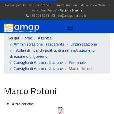
Agenzia per l'Innovazione nel Settore Agroalimentare e della Pesca "Marche
Agricoltura Pesca" -
Regione Marche
+39 071 8081
info@amap.marche.it
Sei qui:
Home
Agenzia
Amministrazione Trasparente
Organizzazione
Titolari di incarichi politici, di amministrazione, di
direzione o di governo
Consiglio di Amministrazione
Personale
Consiglio di Amministrazione
Marco Rotoni
Marco Rotoni
Altre cariche: