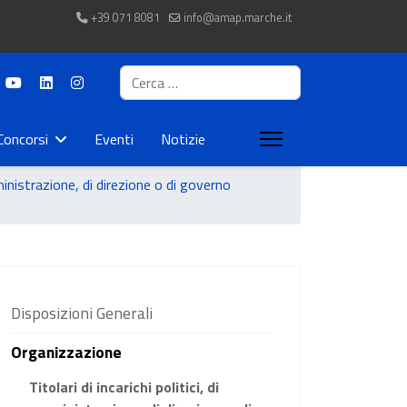
+39 071 8081
info@amap.marche.it
Cerca
Concorsi
Eventi
Notizie
amministrazione, di direzione o di governo
Disposizioni Generali
Organizzazione
Titolari di incarichi politici, di