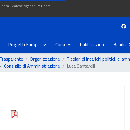
 Pesca "Marche Agricoltura Pesca" -
Progetti Europei
Corsi
Pubblicazioni
Bandi e 
Trasparente
Organizzazione
Titolari di incarichi politici, di 
Consiglio di Amministrazione
Luca Santarelli