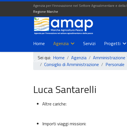
Agenzia per l'Innovazione nel Settore Agroalimentare e della
Regione Marche
Home
Agenzia
Servizi
Progetti
Sei qui:
Home
Agenzia
Amministrazione 
Contatti
Consiglio di Amministrazione
Personale
Luca Santarelli
Altre cariche:
Importi viaggi missioni: