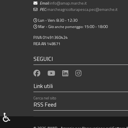
Email:
info@amap.marche.it
PEC:
marcheagricolturapesca.pec@emarche.it
Lun - Ven: 8:30 - 12:30
Mar - Gio
: 15:00 - 18:00
anche pomeriggio
P.IVA 01491360424
REA AN 148671
SEGUICI
Link utili
Cerca nel sito
RSS Feed
♿