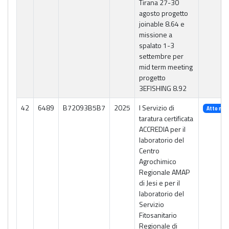
Tirana 27-30
agosto progetto
joinable 8.64 e
missione a
spalato 1-3
settembre per
mid term meeting
progetto
3EFISHING 8.92
42
6489
B72093B5B7
2025
l Servizio di
Atto n. 
taratura certificata
ACCREDIA per il
laboratorio del
Centro
Agrochimico
Regionale AMAP
di Jesi e per il
laboratorio del
Servizio
Fitosanitario
Regionale di