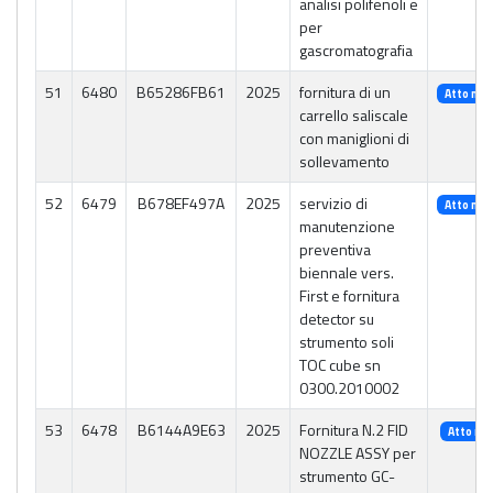
analisi polifenoli e
per
gascromatografia
51
6480
B65286FB61
2025
fornitura di un
Atto n. 
carrello saliscale
con maniglioni di
sollevamento
52
6479
B678EF497A
2025
servizio di
Atto n. 
manutenzione
preventiva
biennale vers.
First e fornitura
detector su
strumento soli
TOC cube sn
0300.2010002
53
6478
B6144A9E63
2025
Fornitura N.2 FID
Atto n. 
NOZZLE ASSY per
strumento GC-