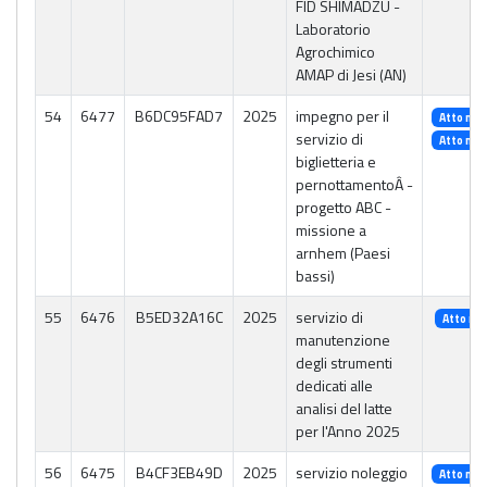
FID SHIMADZU -
Laboratorio
Agrochimico
AMAP di Jesi (AN)
54
6477
B6DC95FAD7
2025
impegno per il
Atto n. 
servizio di
Atto n. 
biglietteria e
pernottamentoÂ -
progetto ABC -
missione a
arnhem (Paesi
bassi)
55
6476
B5ED32A16C
2025
servizio di
Atto n. 
manutenzione
degli strumenti
dedicati alle
analisi del latte
per l'Anno 2025
56
6475
B4CF3EB49D
2025
servizio noleggio
Atto n. 