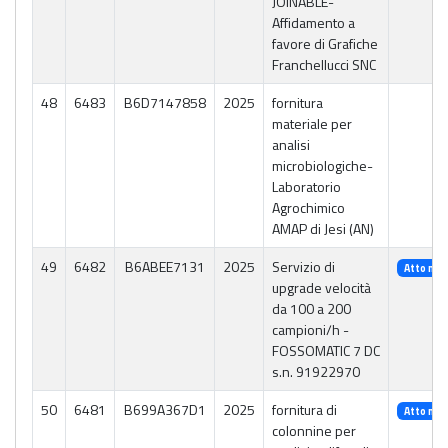
JOINABLE-
Affidamento a
favore di Grafiche
Franchellucci SNC
48
6483
B6D7147858
2025
fornitura
materiale per
analisi
microbiologiche-
Laboratorio
Agrochimico
AMAP di Jesi (AN)
49
6482
B6ABEE7131
2025
Servizio di
Atto n. 
upgrade velocità
da 100 a 200
campioni/h -
FOSSOMATIC 7 DC
s.n. 91922970
50
6481
B699A367D1
2025
fornitura di
Atto n. 
colonnine per