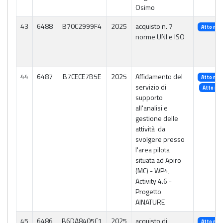
Osimo
43
6488
B70C2999F4
2025
acquisto n. 7
Atto n. 
norme UNI e ISO
44
6487
B7CECE7B5E
2025
Affidamento del
Atto n. 
servizio di
Atto n. 
supporto
all'analisi e
gestione delle
attività da
svolgere presso
l'area pilota
situata ad Apiro
(MC) - WP4,
Activity 4.6 -
Progetto
AINATURE
45
6486
B6DA8405C1
2025
acquisto di
Atto n. 