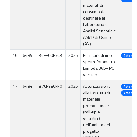
materiali di
consumo da
destinare al
Laboratorio di
Analisi Sensoriale
AMAP di Osimo
(AN)
46
6485
B6FE00F7CB
2025
Fornitura di uno
Atto n. 
spettrofotometro
Lambda 365+ PC
version
47
6484
B7CF9E0FF0
2025
Autorizzazione
Atto n. 
alla fornitura di
Atto n. 
materiale
promozionale
(roll-up e
volantini)
nell'ambito del
progetto