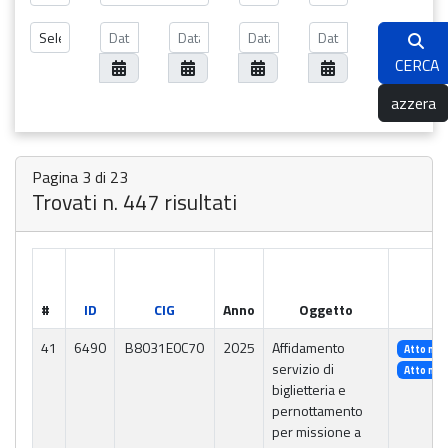
CERCA
azzera
Pagina 3 di 23
Trovati n. 447 risultati
#
ID
CIG
Anno
Oggetto
41
6490
B8031E0C70
2025
Affidamento
Atto n. 
servizio di
Atto n. 
biglietteria e
pernottamento
per missione a