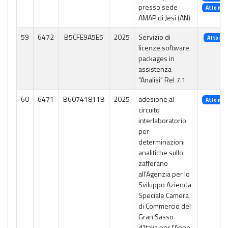
presso sede
Atto n. 
AMAP di Jesi (AN)
59
6472
B5CFE9A5E5
2025
Servizio di
Atto n. 
licenze software
packages in
assistenza
"Analisi" Rel 7.1
60
6471
B60741811B
2025
adesione al
Atto n. 
circuito
interlaboratorio
per
determinazioni
analitiche sullo
zafferano
all'Agenzia per lo
Sviluppo Azienda
Speciale Camera
di Commercio del
Gran Sasso
d'Italia per l'Anno