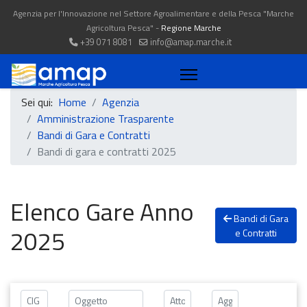
Agenzia per l'Innovazione nel Settore Agroalimentare e della Pesca "Marche
Agricoltura Pesca" -
Regione Marche
+39 071 8081
info@amap.marche.it
Sei qui:
Home
Agenzia
Amministrazione Trasparente
Bandi di Gara e Contratti
Bandi di gara e contratti 2025
Elenco Gare Anno
Bandi di Gara
2025
e Contratti