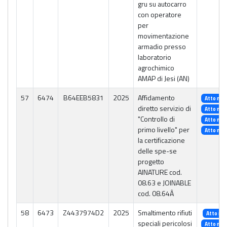
gru su autocarro
con operatore
per
movimentazione
armadio presso
laboratorio
agrochimico
AMAP di Jesi (AN)
57
6474
B64EEB5831
2025
Affidamento
Atto n. 
diretto servizio di
Atto n. 
"Controllo di
Atto n. 
primo livello" per
Atto n. 
la certificazione
delle spe-se
progetto
AINATURE cod.
08.63 e JOINABLE
cod. 08.64Â
58
6473
Z4437974D2
2025
Smaltimento rifiuti
Atto n. 
speciali pericolosi
Atto n. 