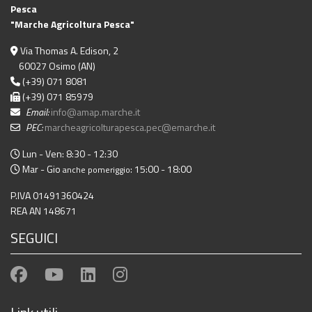
Pesca
"Marche Agricoltura Pesca"
Via Thomas A. Edison, 2
60027 Osimo (AN)
(+39) 071 8081
(+39) 071 85979
Email:
info@amap.marche.it
PEC:
marcheagricolturapesca.pec@emarche.it
Lun - Ven: 8:30 - 12:30
Mar - Gio
: 15:00 - 18:00
anche pomeriggio
P.IVA 01491360424
REA AN 148671
SEGUICI