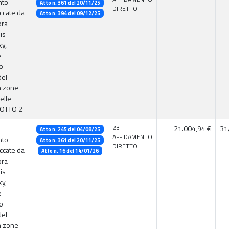
nto
Atto n. 361 del 20/11/25
DIRETTO
accate da
Atto n. 394 del 09/12/25
ora
is
ky,
e
o
del
n zone
elle
LOTTO 2
23-
21.004,94 €
31
Atto n. 245 del 04/08/25
AFFIDAMENTO
nto
Atto n. 361 del 20/11/25
DIRETTO
accate da
Atto n. 16 del 14/01/26
ora
is
ky,
e
o
del
n zone