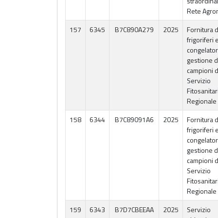
straordinar
Rete Agro
157
6345
B7C890A279
2025
Fornitura d
frigoriferi 
congelator
gestione d
campioni d
Servizio
Fitosanitar
Regionale 
158
6344
B7C89091A6
2025
Fornitura d
frigoriferi 
congelator
gestione d
campioni d
Servizio
Fitosanitar
Regionale 
159
6343
B7D7CBEEAA
2025
Servizio