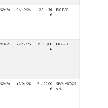
/09/25
07/10/25
2.944,36
BIO RAD
00801720152
€
/09/25
22/12/25
31.930,00
MTX s.r.l.
04343730281
€
/09/25
12/01/26
21.122,00
SIAP+MICROS
03520550264
€
s.r.l.