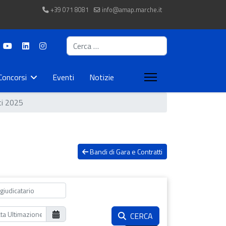
+39 071 8081
info@amap.marche.it
Cerca
Concorsi
Eventi
Notizie
ti 2025
Bandi di Gara e Contratti
CERCA