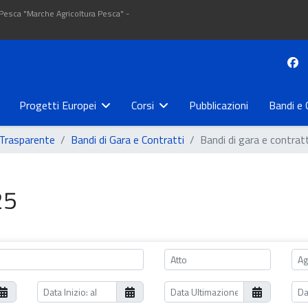
 Pesca "Marche Agricoltura Pesca" -
Progetti Europei
Corsi
Pubblicazioni
Bandi e 
Trasparente
Bandi di Gara e Contratti
Bandi di gara e contrat
25