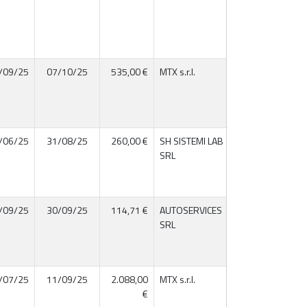
/09/25
07/10/25
535,00 €
MTX s.r.l.
04343730281
/06/25
31/08/25
260,00 €
SH SISTEMI LAB
02695070421
SRL
/09/25
30/09/25
114,71 €
AUTOSERVICES
01453380410
SRL
/07/25
11/09/25
2.088,00
MTX s.r.l.
04343730281
€