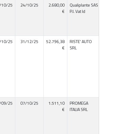
/10/25
24/10/25
2.680,00
Qualiplante SAS
28788737237
€
P.I. Vat Id
/10/25
31/12/25
52.796,38
RISTE' AUTO
02087370421
€
SRL
/09/25
07/10/25
1.511,10
PROMEGA
12317560154
€
ITALIA SRL