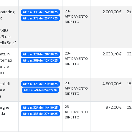
23-
 catering
2.000,00 €
21
Atto n. 333 del 24/10/25
AFFIDAMENTO
to
Atto n. 372 del 25/11/25
DIRETTO
ARIO
25 dei
ella Soia"
23-
arta in
2.039,70 €
03
Atto n. 328 del 28/10/25
AFFIDAMENTO
formati
Atto n. 389 del 12/12/25
DIRETTO
nti e
ici
23-
tali di
4.800,00 €
15
Atto n. 325 del 23/10/25
AFFIDAMENTO
ra e
Atto n. 49 del 05/02/26
DIRETTO
e
23-
targhe
972,00 €
09
Atto n. 324 del 14/10/25
AFFIDAMENTO
 da
Atto n. 335 del 27/10/25
DIRETTO