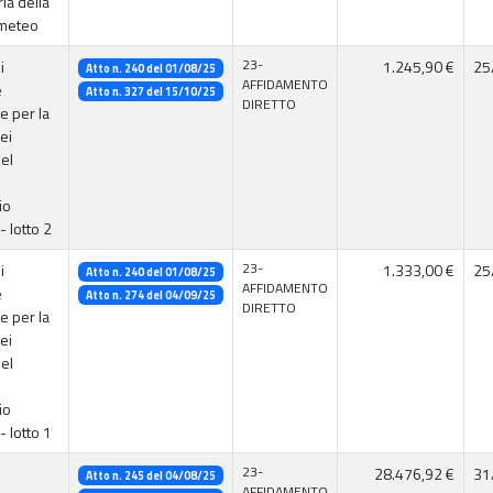
ia della
meteo
23-
i
1.245,90 €
25
Atto n. 240 del 01/08/25
AFFIDAMENTO
e
Atto n. 327 del 15/10/25
DIRETTO
e per la
ei
el
io
- lotto 2
23-
i
1.333,00 €
25
Atto n. 240 del 01/08/25
AFFIDAMENTO
e
Atto n. 274 del 04/09/25
DIRETTO
e per la
ei
el
io
- lotto 1
23-
28.476,92 €
31
Atto n. 245 del 04/08/25
AFFIDAMENTO