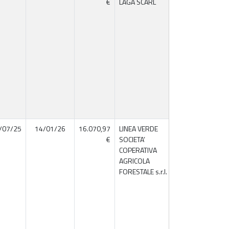
€
LAGA SCARL
/07/25
14/01/26
16.070,97
LINEA VERDE
02211760448
€
SOCIETA’
COPERATIVA
AGRICOLA
FORESTALE s.r.l.