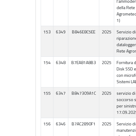
l'ammode
della Rete
Agrometeo
1)
153
6349
B846E8C5EE
2025
Servizio di
riparazion
datalogger
Rete Agro
154
6348
B7EA81A8B3
2025
Fornitura 
Disk SSD e
con microf
Sistemi LA
155
6347
B847309A1C
2025
servizio di
soccorso s
per sinistr
17.09.202
156
6346
B7AC2890F1
2025
Servizio di
manutenz