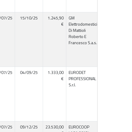
/07/25
15/10/25
1.245,90
GM
02417370448
€
Elettrodomestici
Di Mattioli
Roberto E
Francesco S.a.s.
/07/25
04/09/25
1.333,00
EURODET
02714370281
€
PROFESSIONAL
S.r.l.
/07/25
09/12/25
23.530,00
EUROCOOP
01532820444