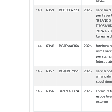
idrata
143
6359
B8B8EF4223
2025
servizio di
per l'even
"BILANCIO
FITOSANIT
2024 e 20
Cereali e d
144
6358
B8AF54A364
2025
fornitura c
risme vari 
per stampa
fotocopiatr
145
6357
B8ACBF7951
2025
servizi pos
affrancatu
spedizion
146
6356
B892F49B7A
2025
Fornitura 
espositive
esterno