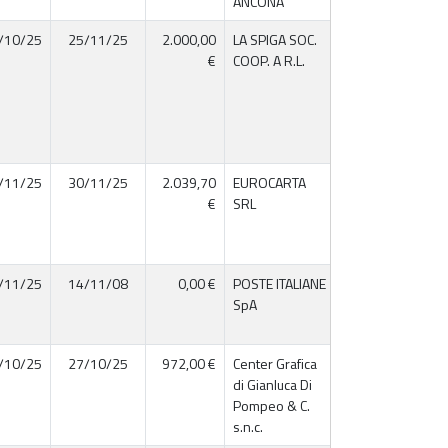
ANCONA
/10/25
25/11/25
2.000,00
LA SPIGA SOC.
03023840428
€
COOP. A R.L.
/11/25
30/11/25
2.039,70
EUROCARTA
01529220434
€
SRL
/11/25
14/11/08
0,00 €
POSTE ITALIANE
01114601006
SpA
/10/25
27/10/25
972,00 €
Center Grafica
01460770421
di Gianluca Di
Pompeo & C.
s.n.c.