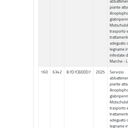
abbattime
piante att
Anoploph
glabripenn
Motschuls
trasporto 
trattament
adeguato 
legname i
infestate d
Marche - 
160
6342
B7D7CBDDD7
2025
Servizio
abbattime
piante att
Anoploph
glabripenn
Motschuls
trasporto 
trattament
adeguato 
legname i