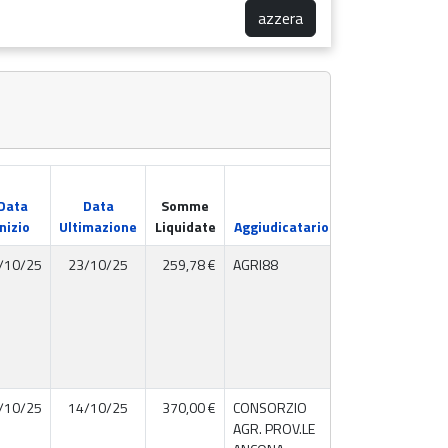
azzera
Partita IVA /
Data
Data
Somme
Codice
Inizio
Ultimazione
Liquidate
Aggiudicatario
Fiscale
/10/25
23/10/25
259,78 €
AGRI88
00323020420
/10/25
14/10/25
370,00 €
CONSORZIO
00080420425
AGR. PROV.LE