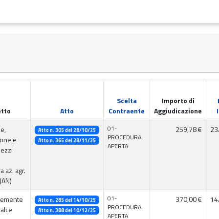
Scelta
Importo di
tto
Atto
Contraente
Aggiudicazione
01-
e,
259,78 €
23
Atto n. 305 del 28/10/25
PROCEDURA
one e
Atto n. 365 del 28/11/25
APERTA
mezzi
a az. agr.
(AN)
01-
 semente
370,00 €
14
Atto n. 285 del 14/10/25
PROCEDURA
calce
Atto n. 388 del 10/12/25
APERTA