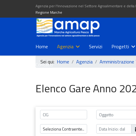
Agenzia per l'Innovazione nel Settore Agroalimentare e della
Regione Marche
Home
Agenzia
Servizi
Progetti
Sei qui:
Home
Agenzia
Amministrazione 
Contatti
Elenco Gare Anno 20