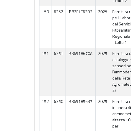
- Lotto 2
150
6352
B82E1E62D3
2025
Fornitura 
pe il Labor
del Serviz
Fitosanitar
Regionale
- Lotto 1
151
6351
B86918670A
2025
Fornitura d
datalogger
sensori pe
l'ammode
della Rete
Agrometeo
2)
152
6350
B869185637
2025
Fornitura 
in opera di
anemometr
altezza 10
per