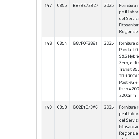
147
6355
B87BE72B27
2025
Fornitura 
pe il Labor
del Serviz
Fitosanitar
Regionale
148
6354
B87F0F3881
2025
fornitura di
Panda 1.0 
S&S Hybri
Zero, e di 
Transit 35
TD 130CV T
Post RG +
fisso 4200
2200mm
149
6353
B82E1E73A6
2025
Fornitura 
pe il Labor
del Serviz
Fitosanitar
Regionale