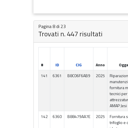
Pagina 8 di 23
Trovati n. 447 risultati
#
ID
CIG
Anno
Ogge
141
6361
B8C06F6AB9
2025
Riparazion
manutenzi
fornitura 
tecnici per
attrezzatur
AMAP Jesi 
142
6360
B88479AA7E
2025
Fornitura
trifoglio e 