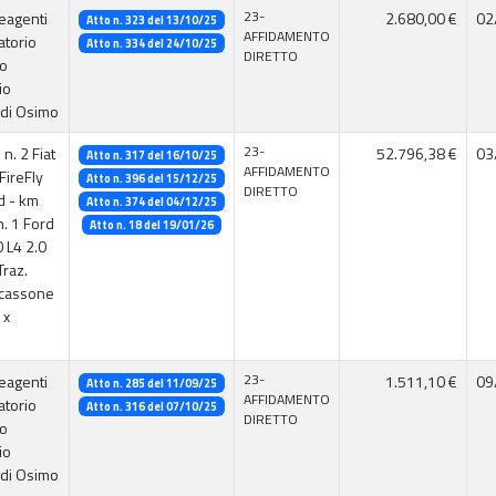
23-
reagenti
2.680,00 €
02
Atto n. 323 del 13/10/25
AFFIDAMENTO
atorio
Atto n. 334 del 24/10/25
DIRETTO
io
io
 di Osimo
23-
 n. 2 Fiat
52.796,38 €
03
Atto n. 317 del 16/10/25
AFFIDAMENTO
FireFly
Atto n. 396 del 15/12/25
DIRETTO
d - km
Atto n. 374 del 04/12/25
n. 1 Ford
Atto n. 18 del 19/01/26
0 L4 2.0
raz.
 cassone
 x
23-
reagenti
1.511,10 €
09
Atto n. 285 del 11/09/25
AFFIDAMENTO
atorio
Atto n. 316 del 07/10/25
DIRETTO
io
io
 di Osimo