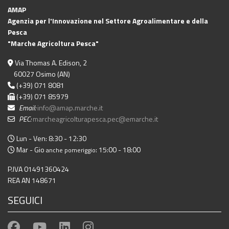
AMAP
Agenzia per l'Innovazione nel Settore Agroalimentare e della
Pesca
"Marche Agricoltura Pesca"
Via Thomas A. Edison, 2
60027 Osimo (AN)
(+39) 071 8081
(+39) 071 85979
Email:
info@amap.marche.it
PEC:
marcheagricolturapesca.pec@emarche.it
Lun - Ven: 8:30 - 12:30
Mar - Gio
: 15:00 - 18:00
anche pomeriggio
P.IVA 01491360424
REA AN 148671
SEGUICI