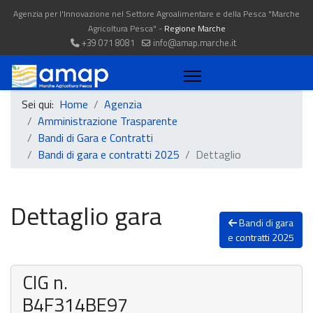
Agenzia per l'Innovazione nel Settore Agroalimentare e della Pesca "Marche
Agricoltura Pesca" -
Regione Marche
+39 071 8081
info@amap.marche.it
Sei qui:
Home
Agenzia
Amministrazione Trasparente
Bandi di Gara e Contratti
Bandi di gara e contratti 2025
Dettaglio
Dettaglio gara
Bandi di gara
e contratti 2025
CIG n.
B4F314BE97