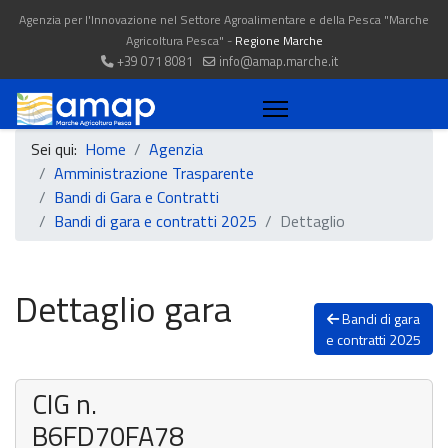
Agenzia per l'Innovazione nel Settore Agroalimentare e della Pesca "Marche
Agricoltura Pesca" -
Regione Marche
+39 071 8081
info@amap.marche.it
Sei qui:
Home
Agenzia
Amministrazione Trasparente
Bandi di Gara e Contratti
Bandi di gara e contratti 2025
Dettaglio
Dettaglio gara
Bandi di gara
e contratti 2025
CIG n.
B6FD70FA78