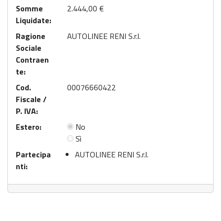
Somme
2.444,00 €
Liquidate:
Ragione
AUTOLINEE RENI S.r.l.
Sociale
Contraen
te:
Cod.
00076660422
Fiscale /
P. IVA:
Estero:
No
Sì
Partecipa
AUTOLINEE RENI S.r.l.
nti: