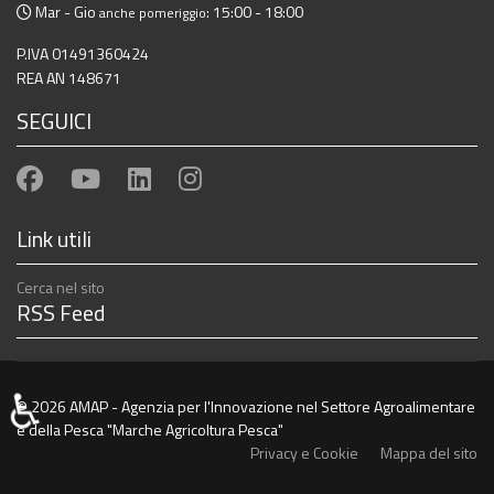
Mar - Gio
: 15:00 - 18:00
anche pomeriggio
P.IVA 01491360424
REA AN 148671
SEGUICI
Link utili
Cerca nel sito
RSS Feed
♿
© 2026 AMAP - Agenzia per l'Innovazione nel Settore Agroalimentare
e della Pesca "Marche Agricoltura Pesca"
Privacy e Cookie
Mappa del sito