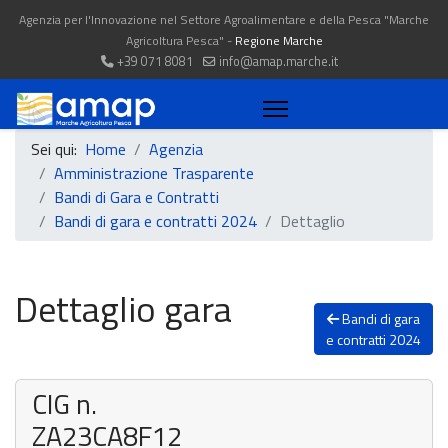
Agenzia per l'Innovazione nel Settore Agroalimentare e della Pesca "Marche
Agricoltura Pesca" -
Regione Marche
+39 071 8081
info@amap.marche.it
Sei qui:
Home
Agenzia
Amministrazione Trasparente
Bandi di Gara e Contratti
Bandi di gara e contratti 2024
Dettaglio
Dettaglio gara
Bandi di gara
e contratti 2024
CIG n.
ZA23CA8F12