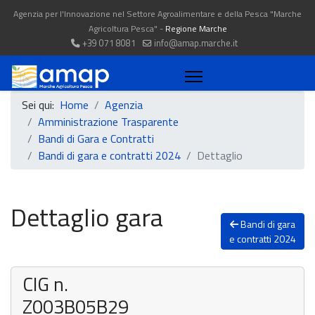
Agenzia per l'Innovazione nel Settore Agroalimentare e della Pesca "Marche
Agricoltura Pesca" -
Regione Marche
+39 071 8081
info@amap.marche.it
Sei qui:
Home
Agenzia
Amministrazione Trasparente
Bandi di Gara e Contratti
Bandi di gara e contratti 2024
Dettaglio
Dettaglio gara
Bandi di gara
e contratti 2024
CIG n.
Z003B05B29