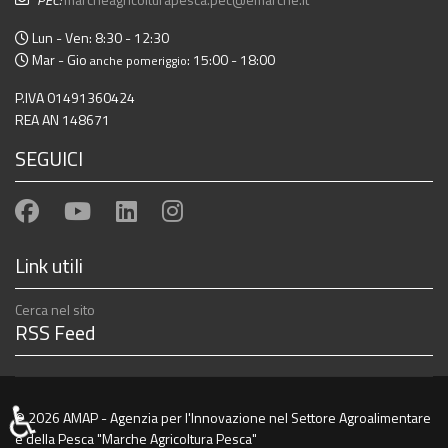
Lun - Ven: 8:30 - 12:30
Mar - Gio
: 15:00 - 18:00
anche pomeriggio
P.IVA 01491360424
REA AN 148671
SEGUICI
Link utili
Cerca nel sito
RSS Feed
♿
© 2026 AMAP - Agenzia per l'Innovazione nel Settore Agroalimentare
e della Pesca "Marche Agricoltura Pesca"